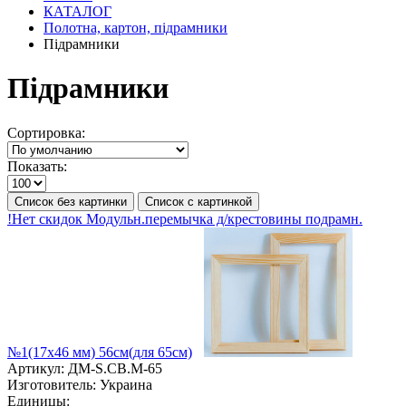
КАТАЛОГ
Полотна, картон, підрамники
Підрамники
Підрамники
Сортировка:
Показать:
Список без картинки
Список с картинкой
!Нет скидок Модульн.перемычка д/крестовины подрамн.
№1(17х46 мм) 56см(для 65см)
Артикул:
ДМ-S.CB.M-65
Изготовитель:
Украина
Единицы: