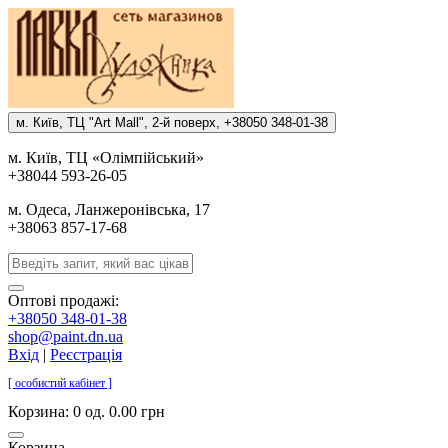
м. Киïв, ТЦ "Art Mall", 2-й поверх, +38050 348-01-38
м. Киïв, ТЦ «Олiмпiйський»
+38044 593-26-05
м. Одеса, Ланжеронiвська, 17
+38063 857-17-68
Оптові продажі:
+38050 348-01-38
shop@paint.dn.ua
Вхід
|
Реєстрація
[ особистий кабінет ]
Корзина:
0 од. 0.00 грн
Корзина