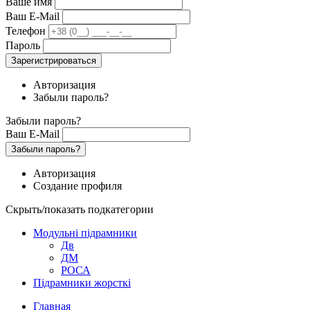
Ваше имя
Ваш E-Mail
Телефон
Пароль
Зарегистрироваться
Авторизация
Забыли пароль?
Забыли пароль?
Ваш E-Mail
Забыли пароль?
Авторизация
Создание профиля
Скрыть/показать подкатегории
Модульні підрамники
Дв
ДМ
РОСА
Підрамники жорсткі
Главная