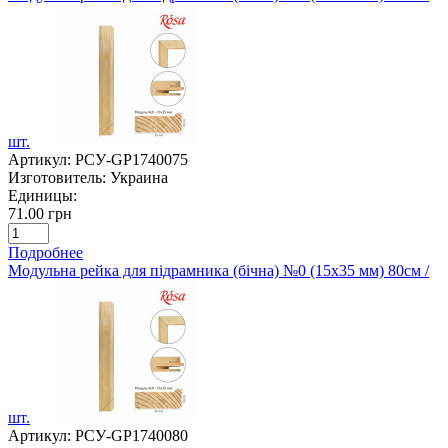
шт.
Артикул:
РСУ-GP1740075
Изготовитель:
Украина
Единицы:
71.00 грн
Подробнее
Модульна рейка для підрамника (бічна) №0 (15х35 мм) 80см /
шт.
Артикул:
РСУ-GP1740080