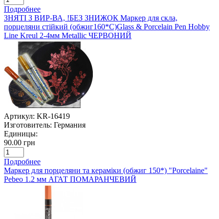
Подробнее
ЗНЯТІ З ВИР-ВА, !БЕЗ ЗНИЖОК Маркер для скла,
порцеляни стійкий (обжиг160*С)Glass & Porcelain Pen Hobby
Line Kreul 2-4мм Metallic ЧЕРВОНИЙ
Артикул:
KR-16419
Изготовитель:
Германия
Единицы:
90.00 грн
Подробнее
Маркер для порцеляни та кераміки (обжиг 150*) "Porcelaine"
Pebeo 1.2 мм АГАТ ПОМАРАНЧЕВИЙ