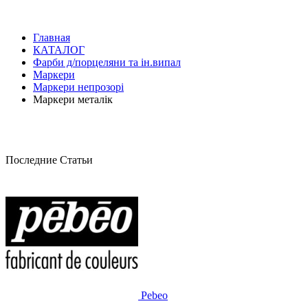
Главная
КАТАЛОГ
Фарби д/порцеляни та ін.випал
Маркери
Маркери непрозорі
Маркери металік
Последние Статьи
Pebeo