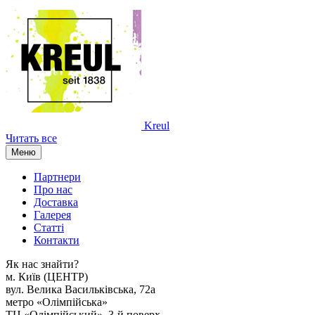
Kreul
Читать все
Меню
Партнери
Про нас
Доставка
Галерея
Статтi
Контакти
Як наc знайти?
м. Киïв (ЦЕНТР)
вул. Велика Васильківська, 72а
метро «Олімпійська»
ТЦ «Олімпійський», 3-й поверх