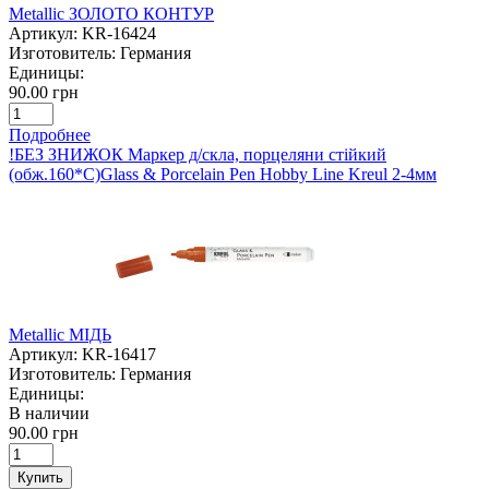
Metallic ЗОЛОТО КОНТУР
Артикул:
KR-16424
Изготовитель:
Германия
Единицы:
90.00 грн
Подробнее
!БЕЗ ЗНИЖОК Маркер д/скла, порцеляни стійкий
(обж.160*С)Glass & Porcelain Pen Hobby Line Kreul 2-4мм
Metallic МІДЬ
Артикул:
KR-16417
Изготовитель:
Германия
Единицы:
В наличии
90.00 грн
Купить