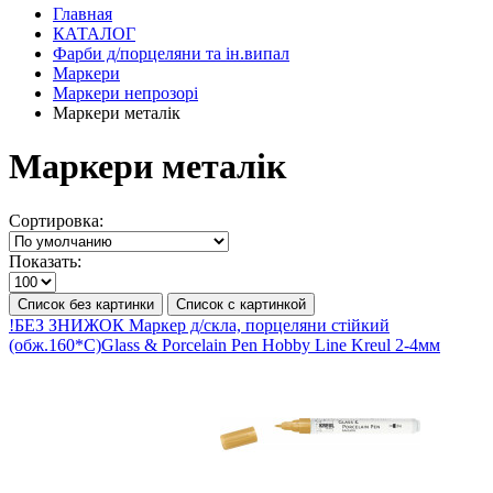
Главная
КАТАЛОГ
Фарби д/порцеляни та ін.випал
Маркери
Маркери непрозорі
Маркери металік
Маркери металік
Сортировка:
Показать:
Список без картинки
Список с картинкой
!БЕЗ ЗНИЖОК Маркер д/скла, порцеляни стійкий
(обж.160*С)Glass & Porcelain Pen Hobby Line Kreul 2-4мм