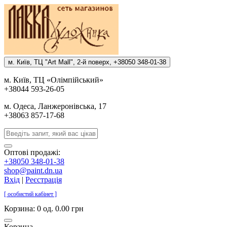
м. Киïв, ТЦ "Art Mall", 2-й поверх, +38050 348-01-38
м. Киïв, ТЦ «Олiмпiйський»
+38044 593-26-05
м. Одеса, Ланжеронiвська, 17
+38063 857-17-68
Оптові продажі:
+38050 348-01-38
shop@paint.dn.ua
Вхід
|
Реєстрація
[ особистий кабінет ]
Корзина:
0 од. 0.00 грн
Корзина