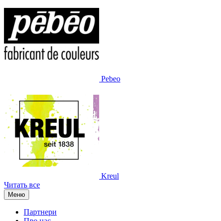
Pebeo
Kreul
Читать все
Меню
Партнери
Про нас