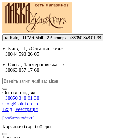
м. Киïв, ТЦ "Art Mall", 2-й поверх, +38050 348-01-38
м. Киïв, ТЦ «Олiмпiйський»
+38044 593-26-05
м. Одеса, Ланжеронiвська, 17
+38063 857-17-68
Оптові продажі:
+38050 348-01-38
shop@paint.dn.ua
Вхід
|
Реєстрація
[ особистий кабінет ]
Корзина:
0 од. 0.00 грн
Корзина