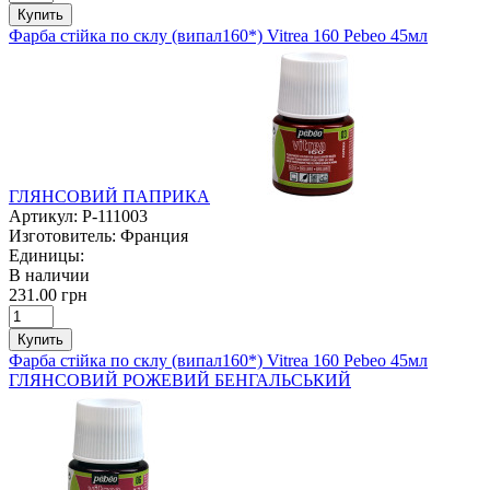
Купить
Фарба стійка по склу (випал160*) Vitrea 160 Pebeo 45мл
ГЛЯНСОВИЙ ПАПРИКА
Артикул:
P-111003
Изготовитель:
Франция
Единицы:
В наличии
231.00 грн
Купить
Фарба стійка по склу (випал160*) Vitrea 160 Pebeo 45мл
ГЛЯНСОВИЙ РОЖЕВИЙ БЕНГАЛЬСЬКИЙ