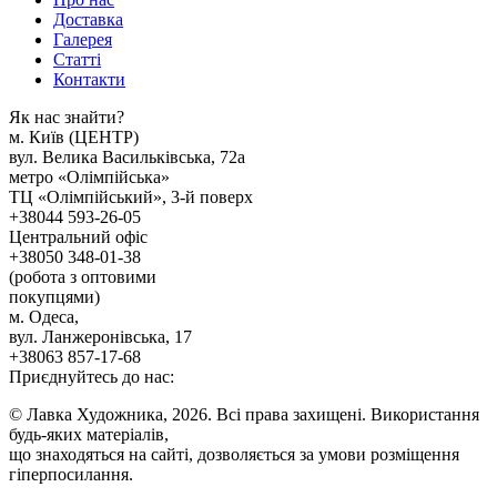
Доставка
Галерея
Статтi
Контакти
Як наc знайти?
м. Киïв (ЦЕНТР)
вул. Велика Васильківська, 72а
метро «Олімпійська»
ТЦ «Олімпійський», 3-й поверх
+38044 593-26-05
Центральний офіс
+38050 348-01-38
(робота з оптовими
покупцями)
м. Одеса,
вул. Ланжеронівська, 17
+38063 857-17-68
Приєднуйтесь до нас:
© Лавка Художника, 2026. Всі права захищені. Використання
будь-яких матеріалів,
що знаходяться на сайті, дозволяється за умови розміщення
гіперпосилання.