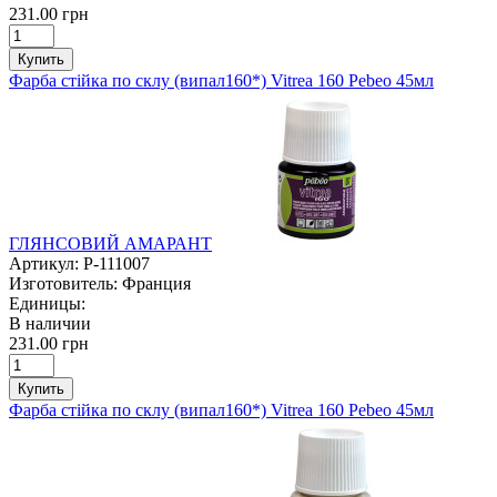
231.00 грн
Купить
Фарба стійка по склу (випал160*) Vitrea 160 Pebeo 45мл
ГЛЯНСОВИЙ АМАРАНТ
Артикул:
P-111007
Изготовитель:
Франция
Единицы:
В наличии
231.00 грн
Купить
Фарба стійка по склу (випал160*) Vitrea 160 Pebeo 45мл