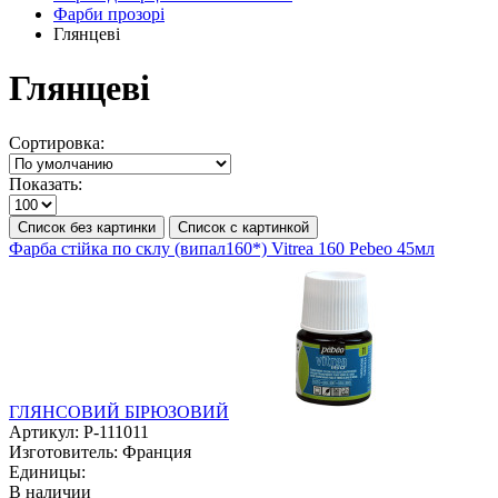
Фарби прозорі
Глянцеві
Глянцеві
Сортировка:
Показать:
Список без картинки
Список с картинкой
Фарба стійка по склу (випал160*) Vitrea 160 Pebeo 45мл
ГЛЯНСОВИЙ БІРЮЗОВИЙ
Артикул:
P-111011
Изготовитель:
Франция
Единицы:
В наличии