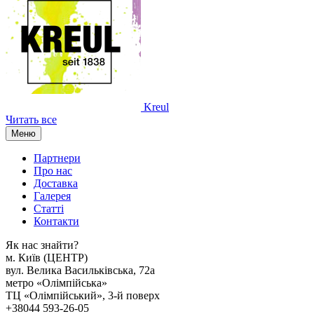
Kreul
Читать все
Меню
Партнери
Про нас
Доставка
Галерея
Статтi
Контакти
Як наc знайти?
м. Киïв (ЦЕНТР)
вул. Велика Васильківська, 72а
метро «Олімпійська»
ТЦ «Олімпійський», 3-й поверх
+38044 593-26-05