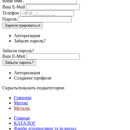
Ваше имя
Ваш E-Mail
Телефон
Пароль
Зарегистрироваться
Авторизация
Забыли пароль?
Забыли пароль?
Ваш E-Mail
Забыли пароль?
Авторизация
Создание профиля
Скрыть/показать подкатегории
Глянцеві
Матові
Металік
Главная
КАТАЛОГ
Фарби д/порцеляни та ін.випал