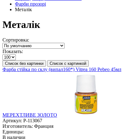
Фарби прозорі
Металік
Металік
Сортировка:
Показать:
Список без картинки
Список с картинкой
Фарба стійка по склу (випал160*) Vitrea 160 Pebeo 45мл
МЕРЕХТЛИВЕ ЗОЛОТО
Артикул:
P-113067
Изготовитель:
Франция
Единицы:
В наличии