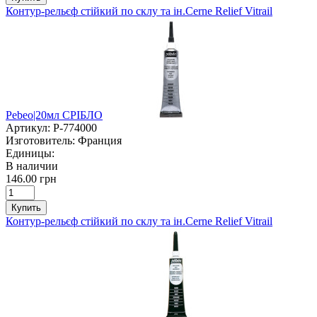
Контур-рельєф стійкий по склу та ін.Cerne Relief Vitrail
Pebeo|20мл СРІБЛО
Артикул:
P-774000
Изготовитель:
Франция
Единицы:
В наличии
146.00 грн
Купить
Контур-рельєф стійкий по склу та ін.Cerne Relief Vitrail