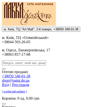
м. Киïв, ТЦ "Art Mall", 2-й поверх, +38050 348-01-38
м. Киïв, ТЦ «Олiмпiйський»
+38044 593-26-05
м. Одеса, Ланжеронiвська, 17
+38063 857-17-68
Оптові продажі:
+38050 348-01-38
shop@paint.dn.ua
Вхід
|
Реєстрація
[ особистий кабінет ]
Корзина:
0 од. 0.00 грн
Корзина