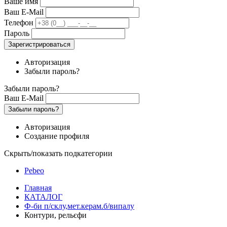
Ваше имя
Ваш E-Mail
Телефон
Пароль
Зарегистрироваться
Авторизация
Забыли пароль?
Забыли пароль?
Ваш E-Mail
Забыли пароль?
Авторизация
Создание профиля
Скрыть/показать подкатегории
Pebeo
Главная
КАТАЛОГ
Ф-би п/склу,мет.керам.б/випалу
Контури, рельєфи