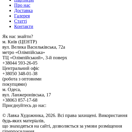
Про нас
Доставка
Галерея
Статтi
Контакти
Як наc знайти?
м. Киïв (ЦЕНТР)
вул. Велика Васильківська, 72а
метро «Олімпійська»
ТЦ «Олімпійський», 3-й поверх
+38044 593-26-05
Центральний офіс
+38050 348-01-38
(робота з оптовими
покупцями)
м. Одеса,
вул. Ланжеронівська, 17
+38063 857-17-68
Приєднуйтесь до нас:
© Лавка Художника, 2026. Всі права захищені. Використання
будь-яких матеріалів,
що знаходяться на сайті, дозволяється за умови розміщення
гіперпосилання.