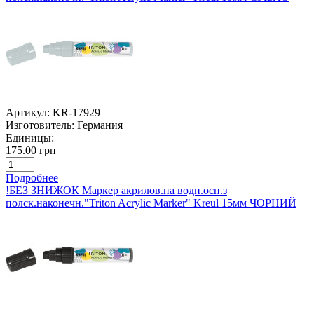
Артикул:
KR-17929
Изготовитель:
Германия
Единицы:
175.00 грн
Подробнее
!БЕЗ ЗНИЖОК Маркер акрилов.на водн.осн.з
полск.наконечн."Triton Acrylic Marker" Kreul 15мм ЧОРНИЙ