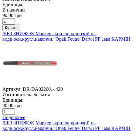
Единицы:
В наличии
90.00 грн
Купить
!БЕЗ ЗНИЖОК Маркер акрилов.криючий на
водн.осн.кругл.накончн."Opak Feutre"Darwi PF 1мм КАРМІН
Артикул:
DR-DA0220014420
Изготовитель:
Бельгия
Единицы:
90.00 грн
Подробнее
!БЕЗ ЗНИЖОК Маркер акрилов.криючий на
водн.осн.кругл.накончн."Opak Feutre"Darwi PF 1мм КАРМІН