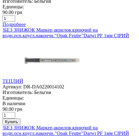
Изготовитель:
Бельгия
Единицы:
90.00 грн
Подробнее
!БЕЗ ЗНИЖОК Маркер акрилов.криючий на
водн.осн.кругл.накончн."Opak Feutre"Darwi PF 1мм СІРИЙ
ТЕПЛИЙ
Артикул:
DR-DA0220014102
Изготовитель:
Бельгия
Единицы:
В наличии
90.00 грн
Купить
!БЕЗ ЗНИЖОК Маркер акрилов.криючий на
водн.осн.кругл.накончн."Opak Feutre"Darwi PF 1мм СІРИЙ