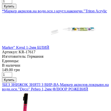
Купить
*Маркер акрилов.на водн.осн.з кругл.наконечн."Triton Acrylic
Marker" Kreul 1-2мм БІЛИЙ
Артикул:
KR-17617
Изготовитель:
Германия
Единицы:
В наличии
149.00 грн
Купить
!БЕЗ ЗНИЖОК ЗНЯТІ З ВИР-ВА,Маркер акрилов.покрывн.на
водн.осн."Deco" Pebeo 1,2мм ФЛЮОР РОЖЕВИЙ