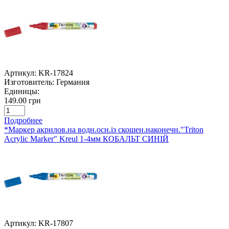
Артикул:
KR-17824
Изготовитель:
Германия
Единицы:
149.00 грн
Подробнее
*Маркер акрилов.на водн.осн.із скошен.наконечн."Triton
Acrylic Marker" Kreul 1-4мм КОБАЛЬТ СИНІЙ
Артикул:
KR-17807