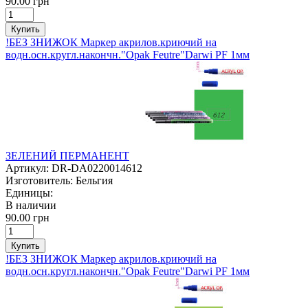
90.00 грн
Купить
!БЕЗ ЗНИЖОК Маркер акрилов.криючий на
водн.осн.кругл.накончн."Opak Feutre"Darwi PF 1мм
ЗЕЛЕНИЙ ПЕРМАНЕНТ
Артикул:
DR-DA0220014612
Изготовитель:
Бельгия
Единицы:
В наличии
90.00 грн
Купить
!БЕЗ ЗНИЖОК Маркер акрилов.криючий на
водн.осн.кругл.накончн."Opak Feutre"Darwi PF 1мм