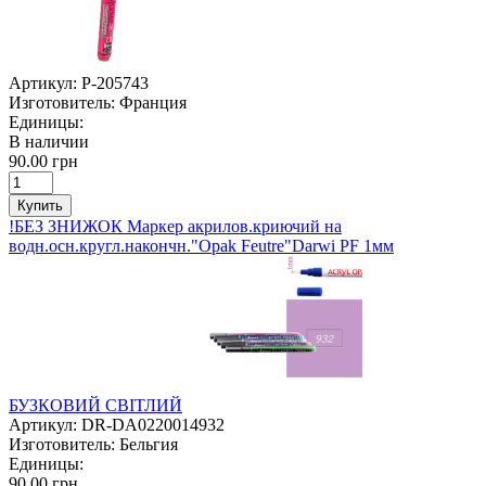
Артикул:
P-205743
Изготовитель:
Франция
Единицы:
В наличии
90.00 грн
Купить
!БЕЗ ЗНИЖОК Маркер акрилов.криючий на
водн.осн.кругл.накончн."Opak Feutre"Darwi PF 1мм
БУЗКОВИЙ СВІТЛИЙ
Артикул:
DR-DA0220014932
Изготовитель:
Бельгия
Единицы:
90.00 грн