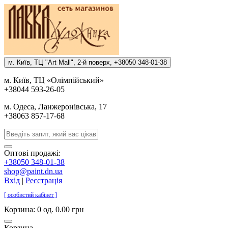
м. Киïв, ТЦ "Art Mall", 2-й поверх, +38050 348-01-38
м. Киïв, ТЦ «Олiмпiйський»
+38044 593-26-05
м. Одеса, Ланжеронiвська, 17
+38063 857-17-68
Оптові продажі:
+38050 348-01-38
shop@paint.dn.ua
Вхід
|
Реєстрація
[ особистий кабінет ]
Корзина:
0 од. 0.00 грн
Корзина