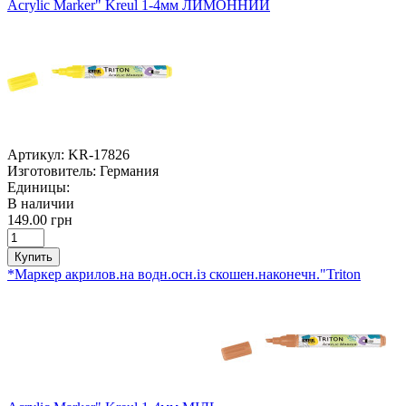
Acrylic Marker" Kreul 1-4мм ЛИМОННИЙ
Артикул:
KR-17826
Изготовитель:
Германия
Единицы:
В наличии
149.00 грн
Купить
*Маркер акрилов.на водн.осн.із скошен.наконечн."Triton