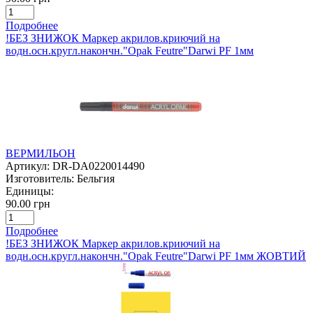
Подробнее
!БЕЗ ЗНИЖОК Маркер акрилов.криючий на
водн.осн.кругл.накончн."Opak Feutre"Darwi PF 1мм
ВЕРМИЛЬОН
Артикул:
DR-DA0220014490
Изготовитель:
Бельгия
Единицы:
90.00 грн
Подробнее
!БЕЗ ЗНИЖОК Маркер акрилов.криючий на
водн.осн.кругл.накончн."Opak Feutre"Darwi PF 1мм ЖОВТИЙ