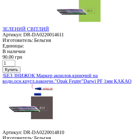
ЗЕЛЕНИЙ СВІТЛИЙ
Артикул:
DR-DA0220014611
Изготовитель:
Бельгия
Единицы:
В наличии
90.00 грн
Купить
!БЕЗ ЗНИЖОК Маркер акрилов.криючий на
водн.осн.кругл.накончн."Opak Feutre"Darwi PF 1мм КАКАО
Артикул:
DR-DA0220014810
Изготовитель:
Бельгия