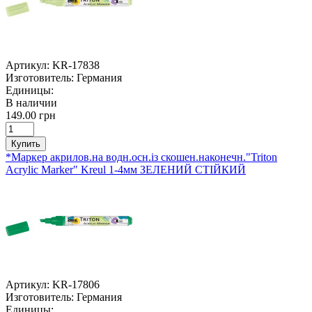
Артикул:
KR-17838
Изготовитель:
Германия
Единицы:
В наличии
149.00 грн
Купить
*Маркер акрилов.на водн.осн.із скошен.наконечн."Triton
Acrylic Marker" Kreul 1-4мм ЗЕЛЕНИЙ СТІЙКИЙ
Артикул:
KR-17806
Изготовитель:
Германия
Единицы: