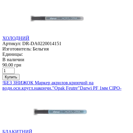
ХОЛОДНИЙ
Артикул:
DR-DA0220014151
Изготовитель:
Бельгия
Единицы:
В наличии
90.00 грн
Купить
!БЕЗ ЗНИЖОК Маркер акрилов.криючий на
водн.осн.кругл.накончн."Opak Feutre"Darwi PF 1мм СІРО-
БЛАКИТНИЙ