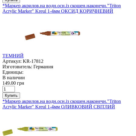
*Маркер акрилов.на водн.осн.із скошен.наконечн."Triton
Acrylic Marker" Kreul 1-4мм ОКСИД КОРИЧНЕВИЙ
ТЕМНИЙ
Артикул:
KR-17812
Изготовитель:
Германия
Единицы:
В наличии
149.00 грн
Купить
*Маркер акрилов.на водн.осн.із скошен.наконечн."Triton
Acrylic Marker" Kreul 1-4мм ОЛИВКОВИЙ СВІТЛИЙ