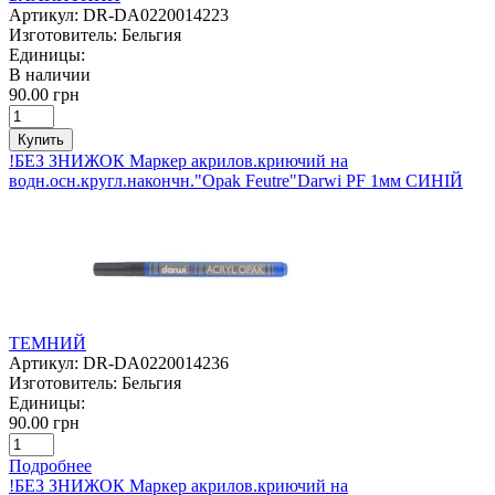
Артикул:
DR-DA0220014223
Изготовитель:
Бельгия
Единицы:
В наличии
90.00 грн
Купить
!БЕЗ ЗНИЖОК Маркер акрилов.криючий на
водн.осн.кругл.накончн."Opak Feutre"Darwi PF 1мм СИНІЙ
ТЕМНИЙ
Артикул:
DR-DA0220014236
Изготовитель:
Бельгия
Единицы:
90.00 грн
Подробнее
!БЕЗ ЗНИЖОК Маркер акрилов.криючий на