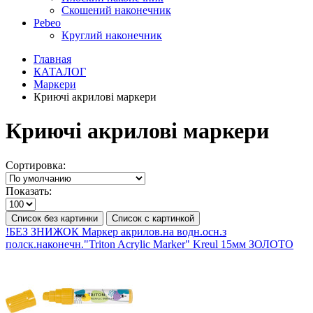
Скошений наконечник
Pebeo
Круглий наконечник
Главная
КАТАЛОГ
Маркери
Криючі акрилові маркери
Криючі акрилові маркери
Сортировка:
Показать:
Список без картинки
Список с картинкой
!БЕЗ ЗНИЖОК Маркер акрилов.на водн.осн.з
полск.наконечн."Triton Acrylic Marker" Kreul 15мм ЗОЛОТО