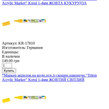
Acrylic Marker" Kreul 1-4мм ЖОВТА КУКУРУДЗА
Артикул:
KR-17810
Изготовитель:
Германия
Единицы:
В наличии
149.00 грн
Купить
*Маркер акрилов.на водн.осн.із скошен.наконечн."Triton
Acrylic Marker" Kreul 1-4мм ЖОВТИЙ СВІТЛИЙ