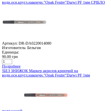
водн.осн.кругл.накончн."Opak Feutre"Darwi PF 1мм СРІБЛО
Артикул:
DR-DA0220014080
Изготовитель:
Бельгия
Единицы:
90.00 грн
Подробнее
!БЕЗ ЗНИЖОК Маркер акрилов.криючий на
водн.осн.кругл.накончн."Opak Feutre"Darwi PF 1мм