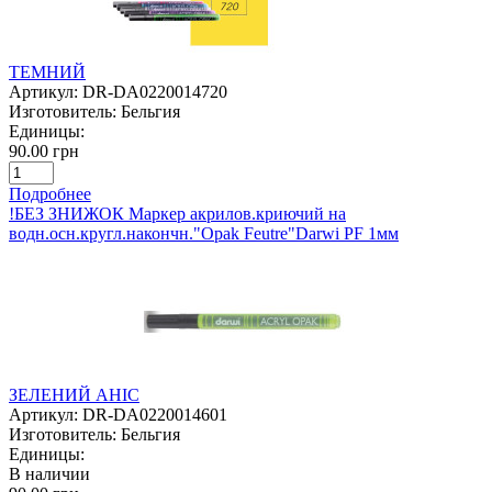
ТЕМНИЙ
Артикул:
DR-DA0220014720
Изготовитель:
Бельгия
Единицы:
90.00 грн
Подробнее
!БЕЗ ЗНИЖОК Маркер акрилов.криючий на
водн.осн.кругл.накончн."Opak Feutre"Darwi PF 1мм
ЗЕЛЕНИЙ АНІС
Артикул:
DR-DA0220014601
Изготовитель:
Бельгия
Единицы:
В наличии