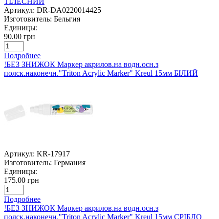
ТІЛЕСНИЙ
Артикул:
DR-DA0220014425
Изготовитель:
Бельгия
Единицы:
90.00 грн
Подробнее
!БЕЗ ЗНИЖОК Маркер акрилов.на водн.осн.з
полск.наконечн."Triton Acrylic Marker" Kreul 15мм БІЛИЙ
Артикул:
KR-17917
Изготовитель:
Германия
Единицы:
175.00 грн
Подробнее
!БЕЗ ЗНИЖОК Маркер акрилов.на водн.осн.з
полск.наконечн."Triton Acrylic Marker" Kreul 15мм СРІБЛО