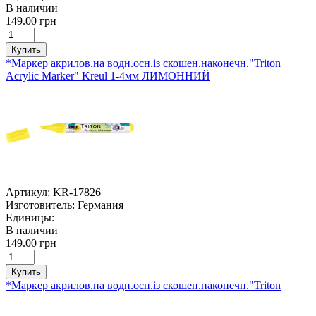
В наличии
149.00 грн
Купить
*Маркер акрилов.на водн.осн.із скошен.наконечн."Triton
Acrylic Marker" Kreul 1-4мм ЛИМОННИЙ
Артикул:
KR-17826
Изготовитель:
Германия
Единицы:
В наличии
149.00 грн
Купить
*Маркер акрилов.на водн.осн.із скошен.наконечн."Triton