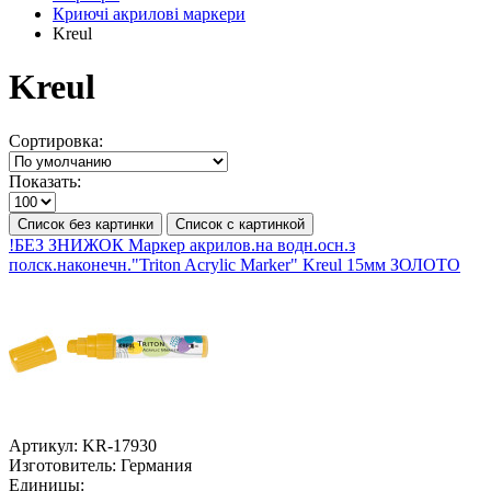
Криючі акрилові маркери
Kreul
Kreul
Сортировка:
Показать:
Список без картинки
Список с картинкой
!БЕЗ ЗНИЖОК Маркер акрилов.на водн.осн.з
полск.наконечн."Triton Acrylic Marker" Kreul 15мм ЗОЛОТО
Артикул:
KR-17930
Изготовитель:
Германия
Единицы: