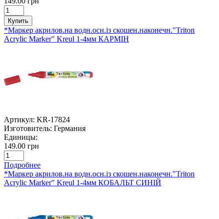
149.00 грн
Купить
*Маркер акрилов.на водн.осн.із скошен.наконечн."Triton
Acrylic Marker" Kreul 1-4мм КАРМІН
Артикул:
KR-17824
Изготовитель:
Германия
Единицы:
149.00 грн
Подробнее
*Маркер акрилов.на водн.осн.із скошен.наконечн."Triton
Acrylic Marker" Kreul 1-4мм КОБАЛЬТ СИНІЙ