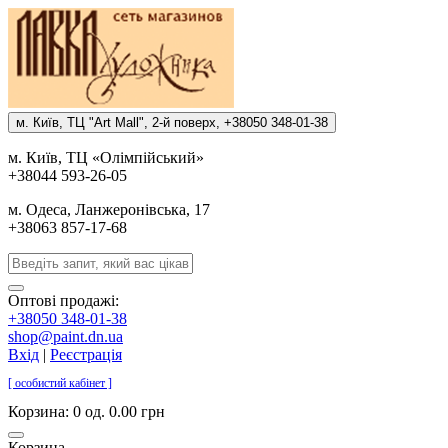
м. Киïв, ТЦ "Art Mall", 2-й поверх, +38050 348-01-38
м. Киïв, ТЦ «Олiмпiйський»
+38044 593-26-05
м. Одеса, Ланжеронiвська, 17
+38063 857-17-68
Оптові продажі:
+38050 348-01-38
shop@paint.dn.ua
Вхід
|
Реєстрація
[ особистий кабінет ]
Корзина:
0 од. 0.00 грн
Корзина