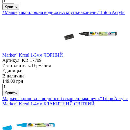
Купить
*Маркер акрилов.на водн.осн.з кругл.наконечн."Triton Acrylic
Marker" Kreul 1-3мм ЧОРНИЙ
Артикул:
KR-17709
Изготовитель:
Германия
Единицы:
В наличии
149.00 грн
Купить
Маркер акрилов.на водн.осн.із скошен.наконечн."Triton Acrylic
Marker" Kreul 1-4мм БЛАКИТНИЙ СВІТЛИЙ