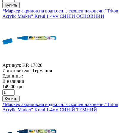
Купить
*Маркер акрилов.на водн.осн.із скошен.наконечн."Triton
Acrylic Marker" Kreul 1-4мм СИНІЙ ОСНОВНИЙ
Артикул:
KR-17828
Изготовитель:
Германия
Единицы:
В наличии
149.00 грн
Купить
*Маркер акрилов.на водн.осн.із скошен.наконечн."Triton
Acrylic Marker" Kreul 1-4мм СИНІЙ ТЕМНИЙ