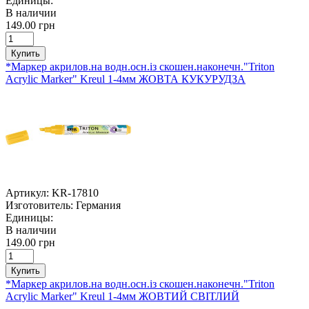
Единицы:
В наличии
149.00 грн
Купить
*Маркер акрилов.на водн.осн.із скошен.наконечн."Triton
Acrylic Marker" Kreul 1-4мм ЖОВТА КУКУРУДЗА
Артикул:
KR-17810
Изготовитель:
Германия
Единицы:
В наличии
149.00 грн
Купить
*Маркер акрилов.на водн.осн.із скошен.наконечн."Triton
Acrylic Marker" Kreul 1-4мм ЖОВТИЙ СВІТЛИЙ