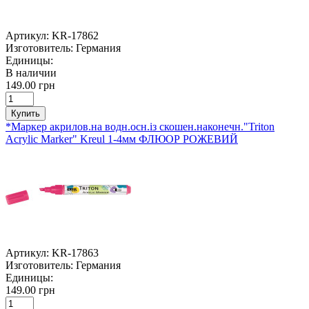
Артикул:
KR-17862
Изготовитель:
Германия
Единицы:
В наличии
149.00 грн
Купить
*Маркер акрилов.на водн.осн.із скошен.наконечн."Triton
Acrylic Marker" Kreul 1-4мм ФЛЮОР РОЖЕВИЙ
Артикул:
KR-17863
Изготовитель:
Германия
Единицы:
149.00 грн