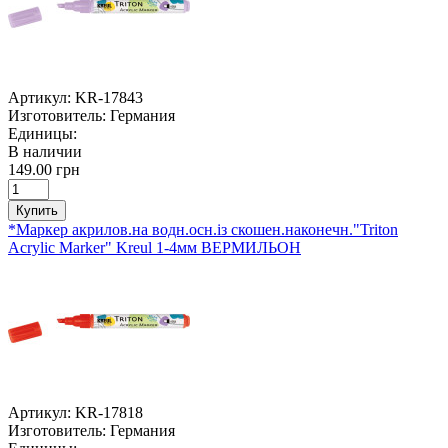
Артикул:
KR-17843
Изготовитель:
Германия
Единицы:
В наличии
149.00 грн
Купить
*Маркер акрилов.на водн.осн.із скошен.наконечн."Triton
Acrylic Marker" Kreul 1-4мм ВЕРМИЛЬОН
Артикул:
KR-17818
Изготовитель:
Германия