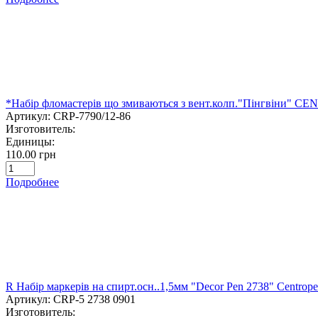
*Набір фломастерів що змиваються з вент.колп."Пінгвіни" CE
Артикул:
CRP-7790/12-86
Изготовитель:
Единицы:
110.00 грн
Подробнее
R Набір маркерів на спирт.осн..1,5мм "Decor Pen 2738" Centrop
Артикул:
CRP-5 2738 0901
Изготовитель: