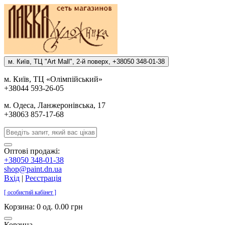
м. Киïв, ТЦ "Art Mall", 2-й поверх, +38050 348-01-38
м. Киïв, ТЦ «Олiмпiйський»
+38044 593-26-05
м. Одеса, Ланжеронiвська, 17
+38063 857-17-68
Оптові продажі:
+38050 348-01-38
shop@paint.dn.ua
Вхід
|
Реєстрація
[ особистий кабінет ]
Корзина:
0 од. 0.00 грн
Корзина