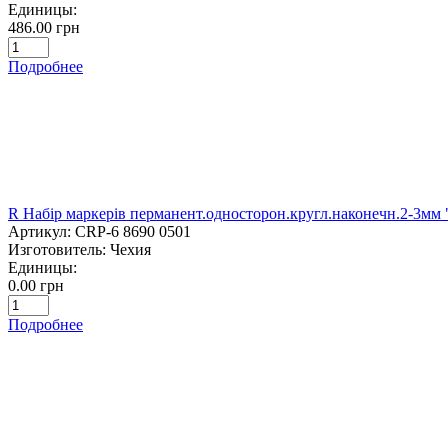
Единицы:
486.00 грн
Подробнее
R Набір маркерів перманент.односторон.кругл.наконечн.2-3мм 
Артикул:
CRP-6 8690 0501
Изготовитель:
Чехия
Единицы:
0.00 грн
Подробнее