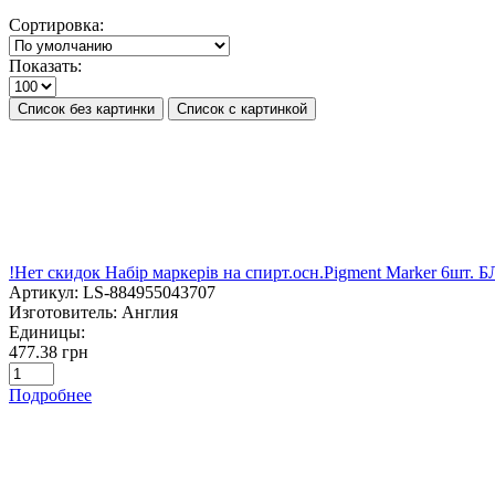
Сортировка:
Показать:
Список без картинки
Список с картинкой
!Нет скидок Набір маркерів на спирт.осн.Pigment Marker 6ш
Артикул:
LS-884955043707
Изготовитель:
Англия
Единицы:
477.38 грн
Подробнее