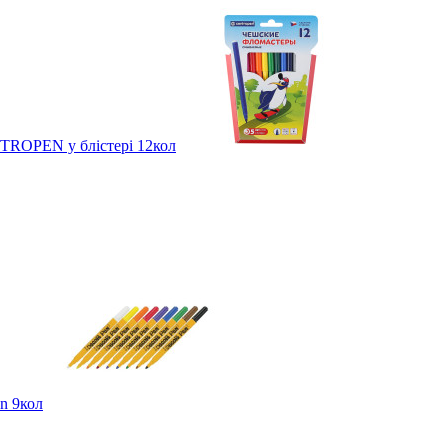
NTROPEN у блістері 12кол
en 9кол