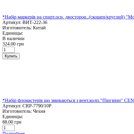
*Набір маркерів на спирт.осн. двосторон..(скошен/круглий) "Mo
Артикул:
ВИТ-222-36
Изготовитель:
Китай
Единицы:
В наличии
324.00 грн
Купить
*Набір фломастерів що змиваються з вент.колп."Пінгвіни" CE
Артикул:
CRP-7790/10P
Изготовитель:
Чехия
Единицы:
88.00 грн
Подробнее