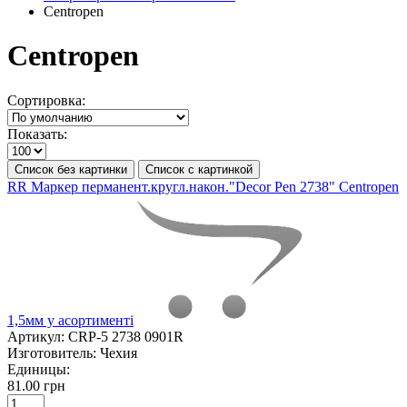
Centropen
Centropen
Сортировка:
Показать:
Список без картинки
Список с картинкой
RR Маркер перманент.кругл.након."Decor Pen 2738" Centropen
1,5мм у асортименті
Артикул:
CRP-5 2738 0901R
Изготовитель:
Чехия
Единицы:
81.00 грн