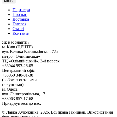
Меню
Партнери
Про нас
Доставка
Галерея
Статтi
Контакти
Як наc знайти?
м. Киïв (ЦЕНТР)
вул. Велика Васильківська, 72а
метро «Олімпійська»
ТЦ «Олімпійський», 3-й поверх
+38044 593-26-05
Центральний офіс
+38050 348-01-38
(робота з оптовими
покупцями)
м. Одеса,
вул. Ланжеронівська, 17
+38063 857-17-68
Приєднуйтесь до нас:
© Лавка Художника, 2026. Всі права захищені. Використання
будь-яких матеріалів,