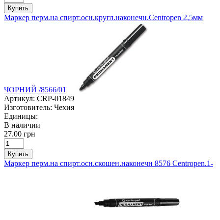
Купить
Маркер перм.на спирт.осн.кругл.наконечн.Centropen 2,5мм
ЧОРНИЙ /8566/01
Артикул:
CRP-01849
Изготовитель:
Чехия
Единицы:
В наличии
27.00 грн
Купить
Маркер перм.на спирт.осн.скошен.наконечн 8576 Centropen.1-