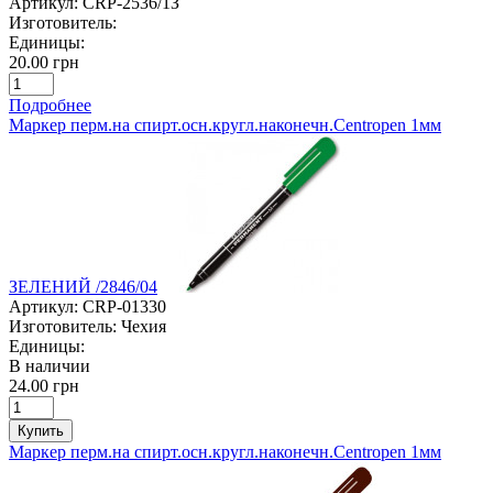
Артикул:
CRP-2536/1З
Изготовитель:
Единицы:
20.00 грн
Подробнее
Маркер перм.на спирт.осн.кругл.наконечн.Centropen 1мм
ЗЕЛЕНИЙ /2846/04
Артикул:
CRP-01330
Изготовитель:
Чехия
Единицы:
В наличии
24.00 грн
Купить
Маркер перм.на спирт.осн.кругл.наконечн.Centropen 1мм