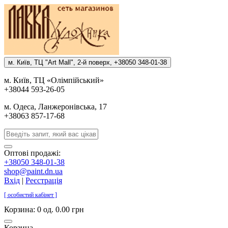
м. Киïв, ТЦ "Art Mall", 2-й поверх, +38050 348-01-38
м. Киïв, ТЦ «Олiмпiйський»
+38044 593-26-05
м. Одеса, Ланжеронiвська, 17
+38063 857-17-68
Оптові продажі:
+38050 348-01-38
shop@paint.dn.ua
Вхід
|
Реєстрація
[ особистий кабінет ]
Корзина:
0 од. 0.00 грн
Корзина