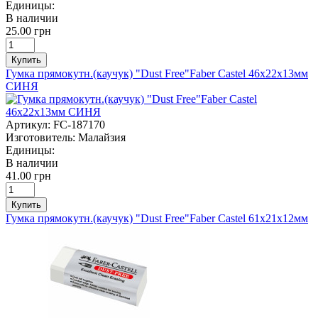
Единицы:
В наличии
25.00 грн
Купить
Гумка прямокутн.(каучук) "Dust Free"Faber Castel 46х22х13мм
СИНЯ
Артикул:
FC-187170
Изготовитель:
Малайзия
Единицы:
В наличии
41.00 грн
Купить
Гумка прямокутн.(каучук) "Dust Free"Faber Castel 61х21х12мм