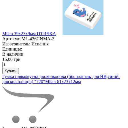
Milan 39х23х9мм ПТИЧКА
Артикул:
ML-436CNMA-2
Изготовитель:
Испания
Единицы:
В наличии
15.00 грн
Купить
Гумка прямокутна двокольорова (біл.пластик для НВ,синій-
для кол.олівців) "720"Milan 61х23х12мм