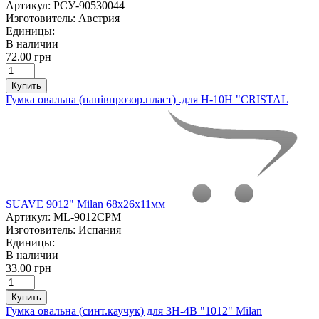
Артикул:
РСУ-90530044
Изготовитель:
Австрия
Единицы:
В наличии
72.00 грн
Купить
Гумка овальна (напівпрозор.пласт) .для Н-10Н "CRISTAL
SUAVE 9012" Milan 68х26х11мм
Артикул:
ML-9012CPM
Изготовитель:
Испания
Единицы:
В наличии
33.00 грн
Купить
Гумка овальна (синт.каучук) для 3Н-4В "1012" Milan