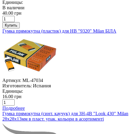
Единицы:
В наличии
40.00 грн
Купить
Гумка прямокутна (пластик) для НВ "9320" Milan БІЛА
Артикул:
ML-47034
Изготовитель:
Испания
Единицы:
16.00 грн
Подробнее
Гумка прямокутна (синт. каучук) для 3Н-4В "Look 430" Milan
28х28х13мм в пласт. упак. кольори в асортименті