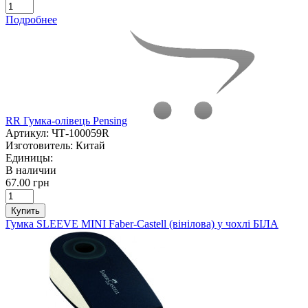
Подробнее
RR Гумка-олівець Pensing
Артикул:
ЧТ-100059R
Изготовитель:
Китай
Единицы:
В наличии
67.00 грн
Купить
Гумка SLEEVE MINI Faber-Castell (вінілова) у чохлі БІЛА