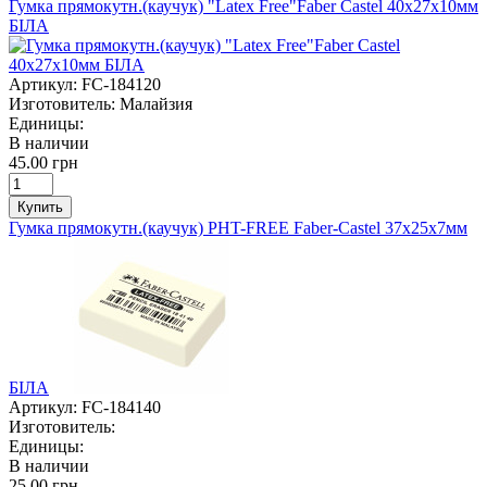
Гумка прямокутн.(каучук) "Latex Free"Faber Castel 40х27х10мм
БІЛА
Артикул:
FC-184120
Изготовитель:
Малайзия
Единицы:
В наличии
45.00 грн
Купить
Гумка прямокутн.(каучук) PHT-FREE Faber-Castel 37х25х7мм
БІЛА
Артикул:
FC-184140
Изготовитель:
Единицы:
В наличии
25.00 грн