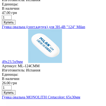
Единицы:
В наличии
47.00 грн
Купить
Гумка овальна (синт.каучук) для 3Н-4В "124" Milan
49х23.5х9мм
Артикул:
ML-124CMM
Изготовитель:
Испания
Единицы:
В наличии
26.00 грн
Купить
Гумка овальна MONOLITH Cretacolorс 65х30мм