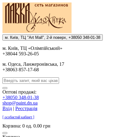
м. Киïв, ТЦ "Art Mall", 2-й поверх, +38050 348-01-38
м. Киïв, ТЦ «Олiмпiйський»
+38044 593-26-05
м. Одеса, Ланжеронiвська, 17
+38063 857-17-68
Оптові продажі:
+38050 348-01-38
shop@paint.dn.ua
Вхід
|
Реєстрація
[ особистий кабінет ]
Корзина:
0 од. 0.00 грн
Корзина