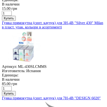
В наличии
15.00 грн
Купить
Гумка прямокутна (синт. каучук) для 3Н-4В "Silver 430" Milan
в пласт. упак. кольори в асортименті
Артикул:
ML-430SLCMMS
Изготовитель:
Испания
Единицы:
В наличии
85.00 грн
Купить
Гумка прямокутна (синт. каучук) для 7Н-4В "DESIGN 6020"