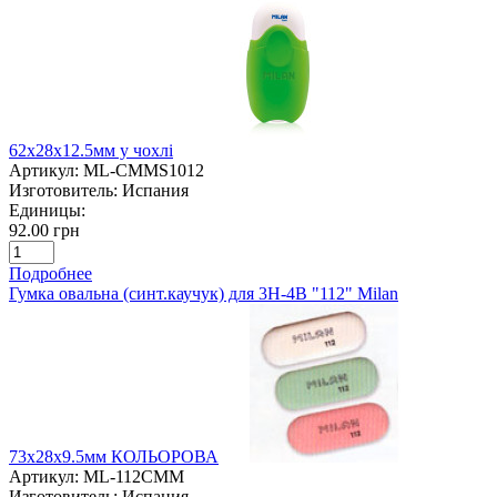
62х28х12.5мм у чохлі
Артикул:
ML-CMMS1012
Изготовитель:
Испания
Единицы:
92.00 грн
Подробнее
Гумка овальна (синт.каучук) для 3Н-4В "112" Milan
73х28х9.5мм КОЛЬОРОВА
Артикул:
ML-112CMM
Изготовитель:
Испания