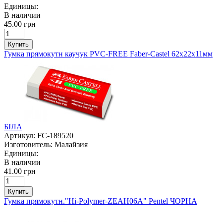
Единицы:
В наличии
45.00 грн
Купить
Гумка прямокутн каучук PVC-FREE Faber-Castel 62х22х11мм
БІЛА
Артикул:
FC-189520
Изготовитель:
Малайзия
Единицы:
В наличии
41.00 грн
Купить
Гумка прямокутн."Hi-Polymer-ZEAH06A" Pentel ЧОРНА