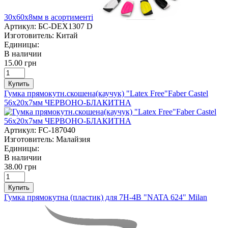
30х60х8мм в асортименті
Артикул:
БС-DEX1307 D
Изготовитель:
Китай
Единицы:
В наличии
15.00 грн
Купить
Гумка прямокутн.скошена(каучук) "Latex Free"Faber Castel
56х20х7мм ЧЕРВОНО-БЛАКИТНА
Артикул:
FC-187040
Изготовитель:
Малайзия
Единицы:
В наличии
38.00 грн
Купить
Гумка прямокутна (пластик) для 7Н-4В "NATA 624" Milan