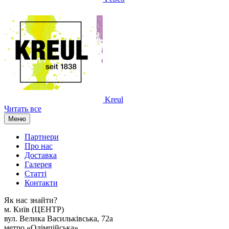
Kreul
Читать все
Меню
Партнери
Про нас
Доставка
Галерея
Статтi
Контакти
Як наc знайти?
м. Киïв (ЦЕНТР)
вул. Велика Васильківська, 72а
метро «Олімпійська»