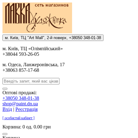
м. Киïв, ТЦ "Art Mall", 2-й поверх, +38050 348-01-38
м. Киïв, ТЦ «Олiмпiйський»
+38044 593-26-05
м. Одеса, Ланжеронiвська, 17
+38063 857-17-68
Оптові продажі:
+38050 348-01-38
shop@paint.dn.ua
Вхід
|
Реєстрація
[ особистий кабінет ]
Корзина:
0 од. 0.00 грн
Корзина