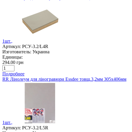
1шт.,
Артикул:
РСУ-3.2/L4R
Изготовитель:
Украина
Единицы:
294.00 грн
Подробнее
RR Лінолеум для ліногравюри Essdee товщ.3,2мм 305х406мм
1шт.,
Артикул:
РСУ-3.2/L5R