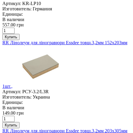
Артикул:
KR-LP10
Изготовитель:
Германия
Единицы:
В наличии
557.00 грн
Купить
RR Лінолеум для ліногравюри Essdee товщ.3,2мм 152х203мм
1шт.,
Артикул:
РСУ-3.2/L3R
Изготовитель:
Украина
Единицы:
В наличии
149.00 грн
Купить
RR Лінолеум для ліногравюри Essdee товщ.3,2мм 203х305мм