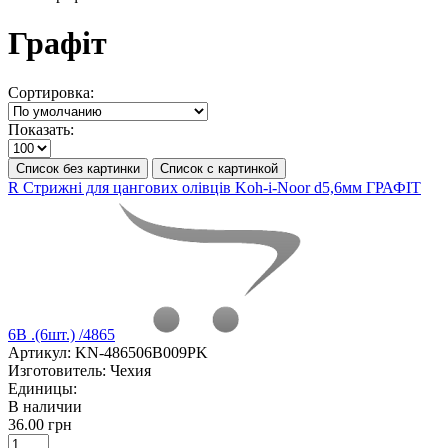
Графіт
Сортировка:
Показать:
Список без картинки
Список с картинкой
R Стрижні для цангових олівців Koh-i-Noor d5,6мм ГРАФІТ
6В .(6шт.) /4865
Артикул:
KN-486506B009PK
Изготовитель:
Чехия
Единицы:
В наличии
36.00 грн