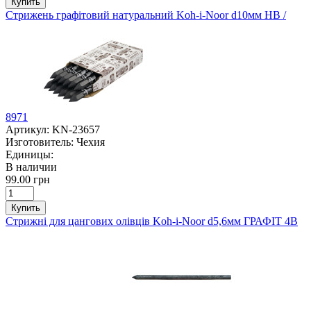
Купить
Стрижень графітовий натуральний Koh-i-Noor d10мм HВ /
8971
Артикул:
KN-23657
Изготовитель:
Чехия
Единицы:
В наличии
99.00 грн
Купить
Стрижні для цангових олівців Koh-i-Noor d5,6мм ГРАФІТ 4В