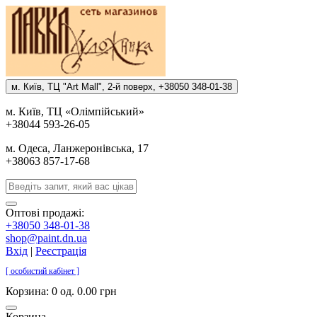
м. Киïв, ТЦ "Art Mall", 2-й поверх, +38050 348-01-38
м. Киïв, ТЦ «Олiмпiйський»
+38044 593-26-05
м. Одеса, Ланжеронiвська, 17
+38063 857-17-68
Оптові продажі:
+38050 348-01-38
shop@paint.dn.ua
Вхід
|
Реєстрація
[ особистий кабінет ]
Корзина:
0 од. 0.00 грн
Корзина