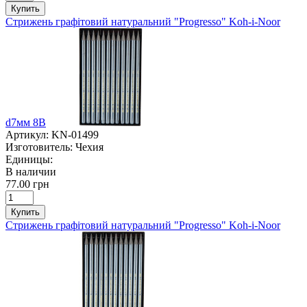
Купить
Стрижень графітовий натуральний "Progresso" Koh-i-Noor
d7мм 8В
Артикул:
KN-01499
Изготовитель:
Чехия
Единицы:
В наличии
77.00 грн
Купить
Стрижень графітовий натуральний "Progresso" Koh-i-Noor