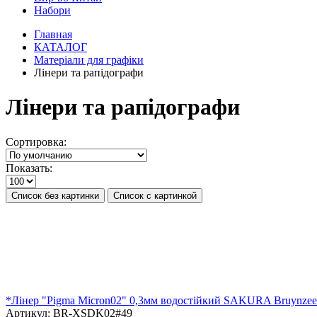
Набори
Главная
КАТАЛОГ
Матеріали для графіки
Лінери та рапідографи
Лінери та рапідографи
Сортировка:
Показать:
Список без картинки
Список с картинкой
*Лінер "Pigma Micron02" 0,3мм водостійкий SAKURA Bruynz
Артикул:
BR-XSDK02#49