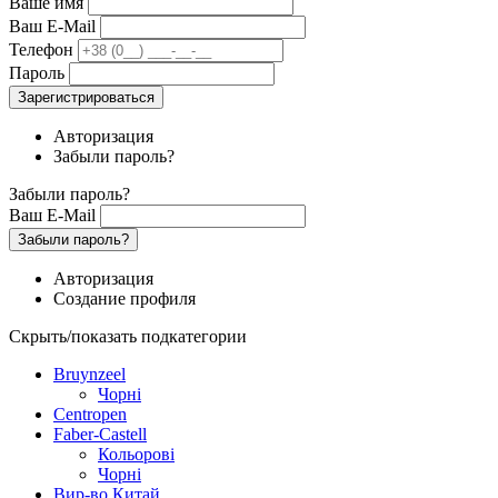
Ваше имя
Ваш E-Mail
Телефон
Пароль
Зарегистрироваться
Авторизация
Забыли пароль?
Забыли пароль?
Ваш E-Mail
Забыли пароль?
Авторизация
Создание профиля
Скрыть/показать подкатегории
Bruynzeel
Чорні
Centropen
Faber-Castell
Кольорові
Чорні
Вир-во Китай