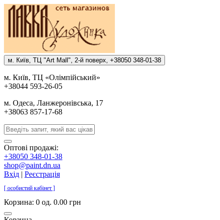
м. Киïв, ТЦ "Art Mall", 2-й поверх, +38050 348-01-38
м. Киïв, ТЦ «Олiмпiйський»
+38044 593-26-05
м. Одеса, Ланжеронiвська, 17
+38063 857-17-68
Оптові продажі:
+38050 348-01-38
shop@paint.dn.ua
Вхід
|
Реєстрація
[ особистий кабінет ]
Корзина:
0 од. 0.00 грн
Корзина