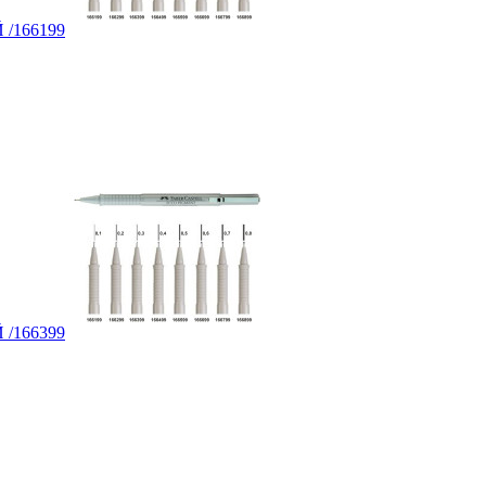
Й /166199
Й /166399