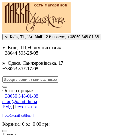
м. Киïв, ТЦ "Art Mall", 2-й поверх, +38050 348-01-38
м. Киïв, ТЦ «Олiмпiйський»
+38044 593-26-05
м. Одеса, Ланжеронiвська, 17
+38063 857-17-68
Оптові продажі:
+38050 348-01-38
shop@paint.dn.ua
Вхід
|
Реєстрація
[ особистий кабінет ]
Корзина:
0 од. 0.00 грн
Корзина