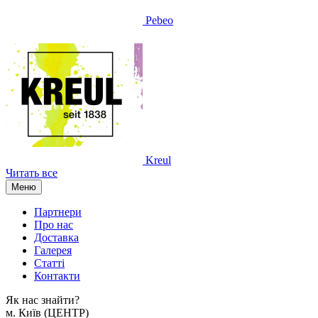
Pebeo
Kreul
Читать все
Меню
Партнери
Про нас
Доставка
Галерея
Статтi
Контакти
Як наc знайти?
м. Киïв (ЦЕНТР)