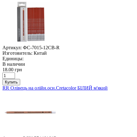
Артикул:
ФС-7015-12CB-R
Изготовитель:
Китай
Единицы:
В наличии
18.00 грн
Купить
RR Олівець на олійн.осн.Cretacolor БІЛИЙ м'який