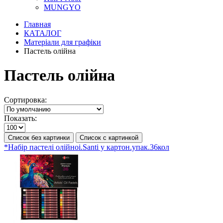
MUNGYO
Главная
КАТАЛОГ
Матеріали для графіки
Пастель олійна
Пастель олійна
Сортировка:
Показать:
Список без картинки
Список с картинкой
*Набір пастелі олійноі.Santi у картон.упак.36кол