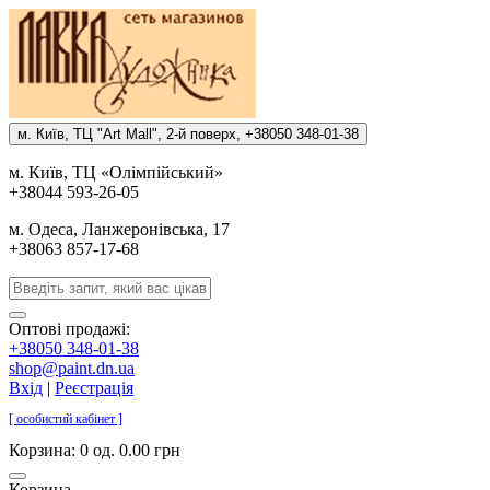
м. Киïв, ТЦ "Art Mall", 2-й поверх, +38050 348-01-38
м. Киïв, ТЦ «Олiмпiйський»
+38044 593-26-05
м. Одеса, Ланжеронiвська, 17
+38063 857-17-68
Оптові продажі:
+38050 348-01-38
shop@paint.dn.ua
Вхід
|
Реєстрація
[ особистий кабінет ]
Корзина:
0 од. 0.00 грн
Корзина