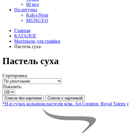
60 кол
По-штучно
Koh-i-Noor
MUNGYO
Главная
КАТАЛОГ
Матеріали для графіки
Пастель суха
Пастель суха
Сортировка:
Показать:
Список без картинки
Список с картинкой
*Н-р сухих кольоров.пастелів м'як. Art Creation, Royal Talens у