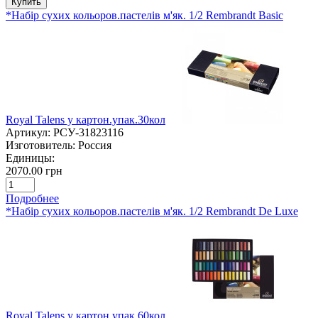
Купить
*Набір сухих кольоров.пастелів м'як. 1/2 Rembrandt Basic
Royal Talens у картон.упак.30кол
Артикул:
РСУ-31823116
Изготовитель:
Россия
Единицы:
2070.00 грн
Подробнее
*Набір сухих кольоров.пастелів м'як. 1/2 Rembrandt De Luxe
Royal Talens у картон.упак.60кол