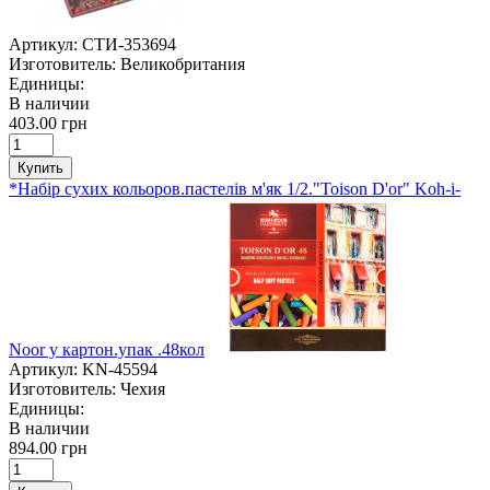
Артикул:
СТИ-353694
Изготовитель:
Великобритания
Единицы:
В наличии
403.00 грн
Купить
*Набір сухих кольоров.пастелів м'як 1/2."Toison D'or" Koh-i-
Noor у картон.упак .48кол
Артикул:
KN-45594
Изготовитель:
Чехия
Единицы:
В наличии
894.00 грн