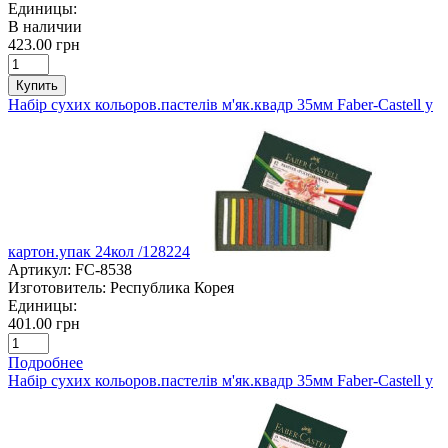
Единицы:
В наличии
423.00 грн
Купить
Набір сухих кольоров.пастелів м'як.квадр 35мм Faber-Castell у
картон.упак 24кол /128224
Артикул:
FC-8538
Изготовитель:
Республика Корея
Единицы:
401.00 грн
Подробнее
Набір сухих кольоров.пастелів м'як.квадр 35мм Faber-Castell у