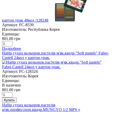
картон.упак 48кол /128248
Артикул:
FC-8539
Изготовитель:
Республика Корея
Единицы:
801.00 грн
Подробнее
Набір сухих кольоров.пастелів м'як.квадр."Soft pastels" Faber-
Castell 24кол у картон.упак.
Артикул:
FC-128324
Изготовитель:
Корея
Единицы:
В наличии
801.00 грн
Купить
Набір сухих кольоров.пастелів
м'як.профессион.квадр.MUNGYO 1/2 MPS у