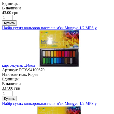
Единицы:
В наличии
43.00 грн
Купить
Набір сухих кольоров.пастелів м'як.Mungyo 1/2 MPS у
картон.упак .24кол
Артикул:
РСУ-94100670
Изготовитель:
Корея
Единицы:
В наличии
337.00 грн
Купить
Набір сухих кольоров.пастелів м'як.Mungyo 1/2 MPS у