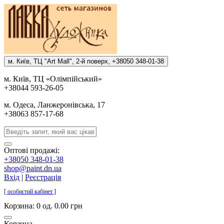
м. Киïв, ТЦ "Art Mall", 2-й поверх, +38050 348-01-38
м. Киïв, ТЦ «Олiмпiйський»
+38044 593-26-05
м. Одеса, Ланжеронiвська, 17
+38063 857-17-68
Оптові продажі:
+38050 348-01-38
shop@paint.dn.ua
Вхід
|
Реєстрація
[ особистий кабінет ]
Корзина:
0 од. 0.00 грн
Корзина