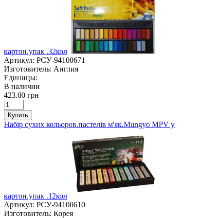
картон.упак .32кол
Артикул:
РСУ-94100671
Изготовитель:
Англия
Единицы:
В наличии
423.00 грн
Купить
Набір сухих кольоров.пастелів м'як.Mungyo MPV у
картон.упак .12кол
Артикул:
РСУ-94100610
Изготовитель:
Корея