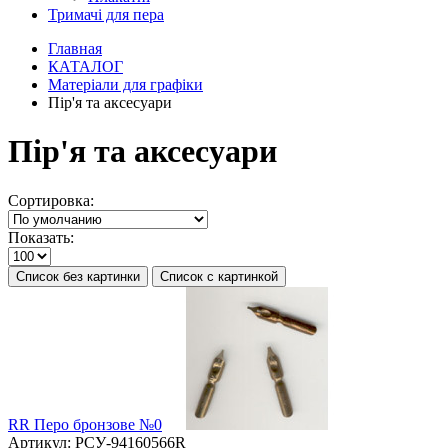
Тримачі для пера
Главная
КАТАЛОГ
Матеріали для графіки
Пір'я та аксесуари
Пір'я та аксесуари
Сортировка:
Показать:
Список без картинки
Список с картинкой
RR Перо бронзове №0
Артикул:
РСУ-94160566R