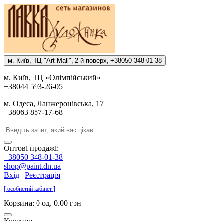
м. Киïв, ТЦ "Art Mall", 2-й поверх, +38050 348-01-38
м. Киïв, ТЦ «Олiмпiйський»
+38044 593-26-05
м. Одеса, Ланжеронiвська, 17
+38063 857-17-68
Оптові продажі:
+38050 348-01-38
shop@paint.dn.ua
Вхід
|
Реєстрація
[ особистий кабінет ]
Корзина:
0 од. 0.00 грн
Корзина