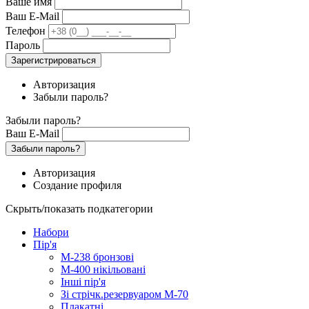
Ваше имя
Ваш E-Mail
Телефон
Пароль
Зарегистрироваться
Авторизация
Забыли пароль?
Забыли пароль?
Ваш E-Mail
Забыли пароль?
Авторизация
Создание профиля
Скрыть/показать подкатегории
Набори
Пір'я
M-238 бронзові
M-400 нікільовані
Інші пір'я
Зі стрічк.резервуаром M-70
Плакатні