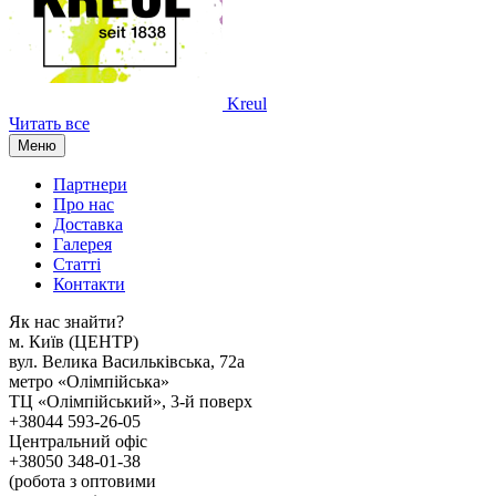
Kreul
Читать все
Меню
Партнери
Про нас
Доставка
Галерея
Статтi
Контакти
Як наc знайти?
м. Киïв (ЦЕНТР)
вул. Велика Васильківська, 72а
метро «Олімпійська»
ТЦ «Олімпійський», 3-й поверх
+38044 593-26-05
Центральний офіс
+38050 348-01-38
(робота з оптовими