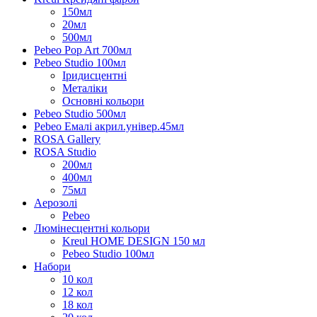
150мл
20мл
500мл
Pebeo Pop Art 700мл
Pebeo Studio 100мл
Іридисцентні
Металіки
Основні кольори
Pebeo Studio 500мл
Pebeo Емалі акрил.універ.45мл
ROSA Gallery
ROSA Studio
200мл
400мл
75мл
Аерозолі
Pebeo
Люмінесцентні кольори
Kreul HOME DESIGN 150 мл
Pebeo Studio 100мл
Набори
10 кол
12 кол
18 кол