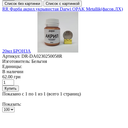
Список без картинки
Список с картинкой
RR Фарба акрил.укрывистая Darwi OPAK Metallik(фасов.ЛХ)
20мл БРОНЗА
Артикул:
DR-DA0230250058R
Изготовитель:
Бельгия
Единицы:
В наличии
62.00 грн
Купить
Показано с 1 по 1 из 1 (всего 1 страниц)
Показать: