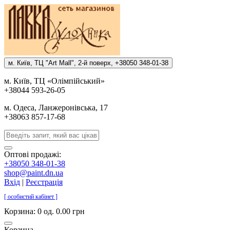
м. Киïв, ТЦ "Art Mall", 2-й поверх, +38050 348-01-38
м. Киïв, ТЦ «Олiмпiйський»
+38044 593-26-05
м. Одеса, Ланжеронiвська, 17
+38063 857-17-68
Оптові продажі:
+38050 348-01-38
shop@paint.dn.ua
Вхід
|
Реєстрація
[ особистий кабінет ]
Корзина:
0 од. 0.00 грн
Корзина