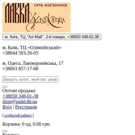
м. Киïв, ТЦ "Art Mall", 2-й поверх, +38050 348-01-38
м. Киïв, ТЦ «Олiмпiйський»
+38044 593-26-05
м. Одеса, Ланжеронiвська, 17
+38063 857-17-68
Оптові продажі:
+38050 348-01-38
shop@paint.dn.ua
Вхід
|
Реєстрація
[ особистий кабінет ]
Корзина:
0 од. 0.00 грн
Корзина