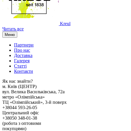
Kreul
Читать все
Меню
Партнери
Про нас
Доставка
Галерея
Статтi
Контакти
Як наc знайти?
м. Киïв (ЦЕНТР)
вул. Велика Васильківська, 72а
метро «Олімпійська»
ТЦ «Олімпійський», 3-й поверх
+38044 593-26-05
Центральний офіс
+38050 348-01-38
(робота з оптовими
покупцями)