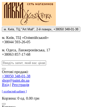
м. Киïв, ТЦ "Art Mall", 2-й поверх, +38050 348-01-38
м. Киïв, ТЦ «Олiмпiйський»
+38044 593-26-05
м. Одеса, Ланжеронiвська, 17
+38063 857-17-68
Оптові продажі:
+38050 348-01-38
shop@paint.dn.ua
Вхід
|
Реєстрація
[ особистий кабінет ]
Корзина:
0 од. 0.00 грн
Корзина