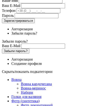
Ваше имя
Ваш E-Mail
Телефон
Пароль
Зарегистрироваться
Авторизация
Забыли пароль?
Забыли пароль?
Ваш E-Mail
Забыли пароль?
Авторизация
Создание профиля
Скрыть/показать подкатегории
Вовна
Вовна кардочесана
Вовна-меринос
Набори
Голки для валяння
Фетр (синтетика)
Фетр декоративний