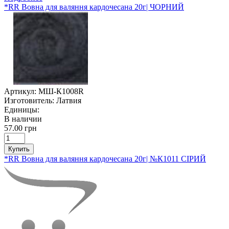
*RR Вовна для валяння кардочесана 20г| ЧОРНИЙ
Артикул:
МШ-К1008R
Изготовитель:
Латвия
Единицы:
В наличии
57.00 грн
Купить
*RR Вовна для валяння кардочесана 20г| №К1011 СІРИЙ