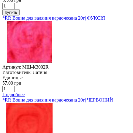
57.00 грн
Купить
*RR Вовна для валяння кардочесана 20г| ФУКСІЯ
Артикул:
МШ-К3002R
Изготовитель:
Латвия
Единицы:
57.00 грн
Подробнее
*RR Вовна для валяння кардочесана 20г| ЧЕРВОНИЙ