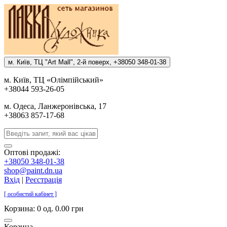
м. Киïв, ТЦ "Art Mall", 2-й поверх, +38050 348-01-38
м. Киïв, ТЦ «Олiмпiйський»
+38044 593-26-05
м. Одеса, Ланжеронiвська, 17
+38063 857-17-68
Оптові продажі:
+38050 348-01-38
shop@paint.dn.ua
Вхід
|
Реєстрація
[ особистий кабінет ]
Корзина:
0 од. 0.00 грн
Корзина