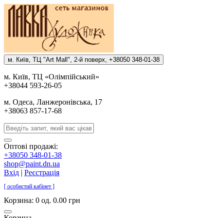
м. Киïв, ТЦ "Art Mall", 2-й поверх, +38050 348-01-38
м. Киïв, ТЦ «Олiмпiйський»
+38044 593-26-05
м. Одеса, Ланжеронiвська, 17
+38063 857-17-68
Оптові продажі:
+38050 348-01-38
shop@paint.dn.ua
Вхід
|
Реєстрація
[ особистий кабінет ]
Корзина:
0 од. 0.00 грн
Корзина