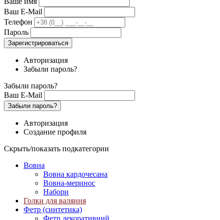
Ваше имя
Ваш E-Mail
Телефон
Пароль
Зарегистрироваться
Авторизация
Забыли пароль?
Забыли пароль?
Ваш E-Mail
Забыли пароль?
Авторизация
Создание профиля
Скрыть/показать подкатегории
Вовна
Вовна кардочесана
Вовна-меринос
Набори
Голки для валяння
Фетр (синтетика)
Фетр декоративний