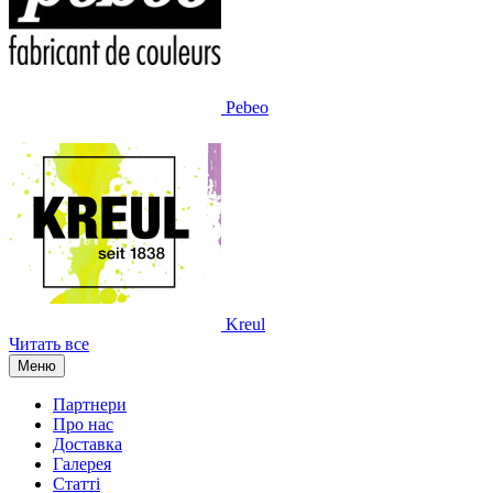
Pebeo
Kreul
Читать все
Меню
Партнери
Про нас
Доставка
Галерея
Статтi