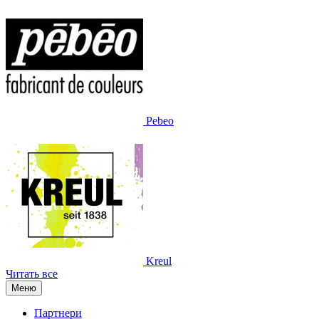
Pebeo
Kreul
Читать все
Меню
Партнери