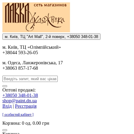
м. Киïв, ТЦ "Art Mall", 2-й поверх, +38050 348-01-38
м. Киïв, ТЦ «Олiмпiйський»
+38044 593-26-05
м. Одеса, Ланжеронiвська, 17
+38063 857-17-68
Оптові продажі:
+38050 348-01-38
shop@paint.dn.ua
Вхід
|
Реєстрація
[ особистий кабінет ]
Корзина:
0 од. 0.00 грн
Корзина