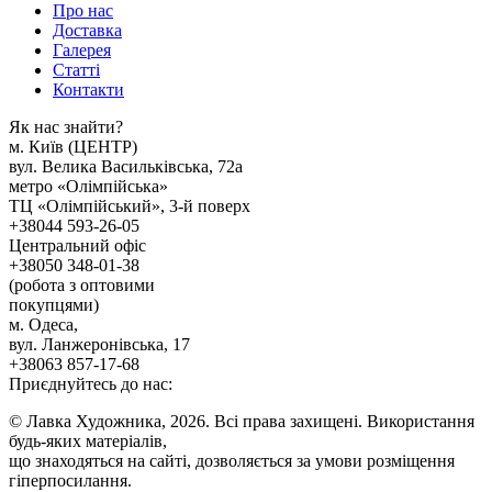
Про нас
Доставка
Галерея
Статтi
Контакти
Як наc знайти?
м. Киïв (ЦЕНТР)
вул. Велика Васильківська, 72а
метро «Олімпійська»
ТЦ «Олімпійський», 3-й поверх
+38044 593-26-05
Центральний офіс
+38050 348-01-38
(робота з оптовими
покупцями)
м. Одеса,
вул. Ланжеронівська, 17
+38063 857-17-68
Приєднуйтесь до нас:
© Лавка Художника, 2026. Всі права захищені. Використання
будь-яких матеріалів,
що знаходяться на сайті, дозволяється за умови розміщення
гіперпосилання.