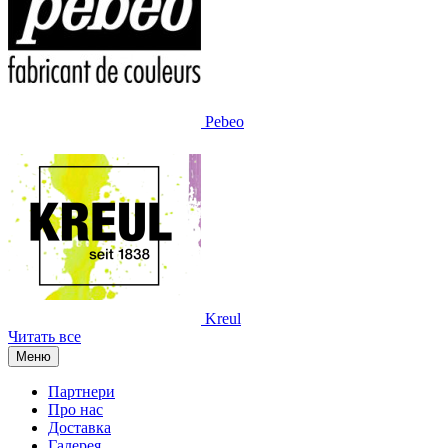
Pebeo
Kreul
Читать все
Меню
Партнери
Про нас
Доставка
Галерея