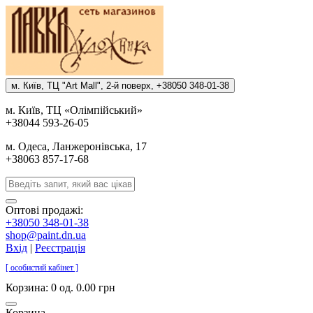
м. Киïв, ТЦ "Art Mall", 2-й поверх, +38050 348-01-38
м. Киïв, ТЦ «Олiмпiйський»
+38044 593-26-05
м. Одеса, Ланжеронiвська, 17
+38063 857-17-68
Оптові продажі:
+38050 348-01-38
shop@paint.dn.ua
Вхід
|
Реєстрація
[ особистий кабінет ]
Корзина:
0 од. 0.00 грн
Корзина