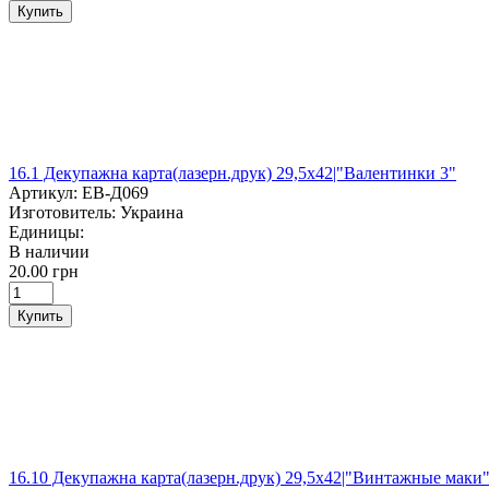
Купить
16.1 Декупажна карта(лазерн.друк) 29,5х42|"Валентинки 3"
Артикул:
ЕВ-Д069
Изготовитель:
Украина
Единицы:
В наличии
20.00 грн
Купить
16.10 Декупажна карта(лазерн.друк) 29,5х42|"Винтажные маки