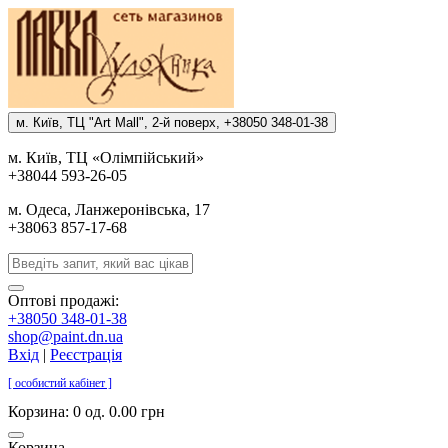
м. Киïв, ТЦ "Art Mall", 2-й поверх, +38050 348-01-38
м. Киïв, ТЦ «Олiмпiйський»
+38044 593-26-05
м. Одеса, Ланжеронiвська, 17
+38063 857-17-68
Оптові продажі:
+38050 348-01-38
shop@paint.dn.ua
Вхід
|
Реєстрація
[ особистий кабінет ]
Корзина:
0 од. 0.00 грн
Корзина