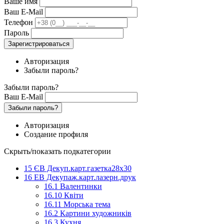
Ваше имя
Ваш E-Mail
Телефон
Пароль
Зарегистрироваться
Авторизация
Забыли пароль?
Забыли пароль?
Ваш E-Mail
Забыли пароль?
Авторизация
Создание профиля
Скрыть/показать подкатегории
15 ЄВ Декуп.карт.газетка28х30
16 ЕВ Декупаж.карт.лазерн.друк
16.1 Валентинки
16.10 Квіти
16.11 Морська тема
16.2 Картини художників
16.3 Кухня