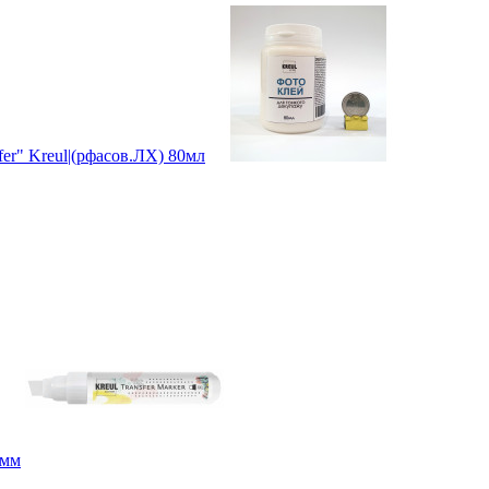
er" Kreul|(рфасов.ЛХ) 80мл
5мм