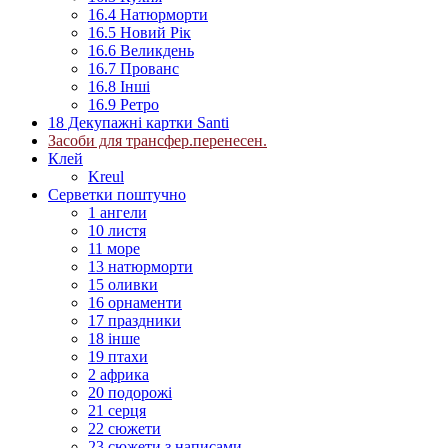
16.4 Натюрморти
16.5 Новий Рік
16.6 Великдень
16.7 Прованс
16.8 Інші
16.9 Ретро
18 Декупажні картки Santi
Засоби для трансфер.перенесен.
Клей
Kreul
Серветки поштучно
1 ангели
10 листя
11 море
13 натюрморти
15 оливки
16 орнаменти
17 праздники
18 інше
19 птахи
2 африка
20 подорожі
21 серця
22 сюжети
23 сюжети з написами