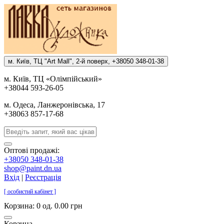
м. Киïв, ТЦ "Art Mall", 2-й поверх, +38050 348-01-38
м. Киïв, ТЦ «Олiмпiйський»
+38044 593-26-05
м. Одеса, Ланжеронiвська, 17
+38063 857-17-68
Оптові продажі:
+38050 348-01-38
shop@paint.dn.ua
Вхід
|
Реєстрація
[ особистий кабінет ]
Корзина:
0 од. 0.00 грн
Корзина