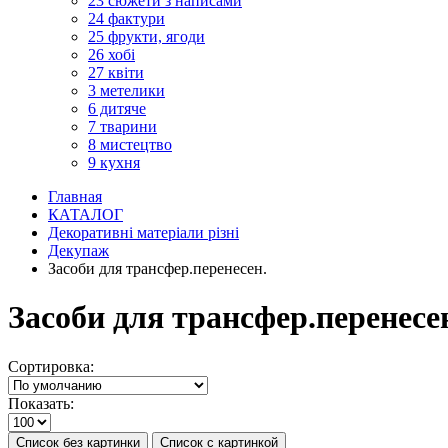
23 сюжети з написами
24 фактури
25 фрукти, ягоди
26 хобі
27 квіти
3 метелики
6 дитяче
7 тварини
8 мистецтво
9 кухня
Главная
КАТАЛОГ
Декоративні матеріали різні
Декупаж
Засоби для трансфер.перенесен.
Засоби для трансфер.перенесе
Сортировка:
Показать:
Список без картинки
Список с картинкой