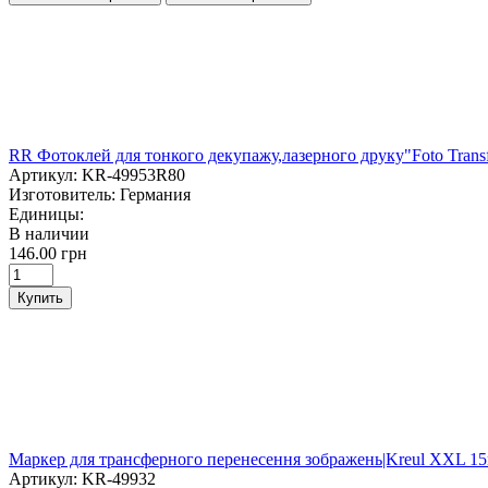
RR Фотоклей для тонкого декупажу,лазерного друку"Foto Transf
Артикул:
KR-49953R80
Изготовитель:
Германия
Единицы:
В наличии
146.00 грн
Купить
Маркер для трансферного перенесення зображень|Kreul XXL 1
Артикул:
KR-49932