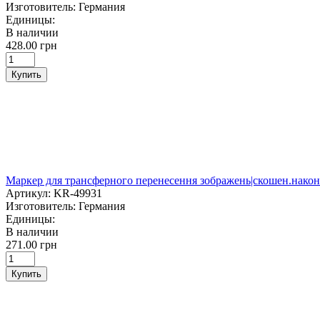
Изготовитель:
Германия
Единицы:
В наличии
428.00 грн
Купить
Маркер для трансферного перенесення зображень|скошен.након
Артикул:
KR-49931
Изготовитель:
Германия
Единицы:
В наличии
271.00 грн
Купить