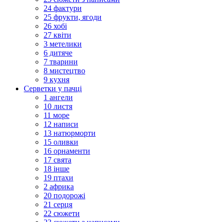
24 фактури
25 фрукти, ягоди
26 хобі
27 квіти
3 метелики
6 дитяче
7 тварини
8 мистецтво
9 кухня
Серветки у пачці
1 ангели
10 листя
11 море
12 написи
13 натюрморти
15 оливки
16 орнаменти
17 свята
18 інше
19 птахи
2 африка
20 подорожі
21 серця
22 сюжети