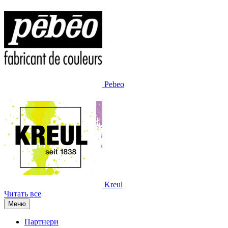
Pebeo
Kreul
Читать все
Меню
Партнери