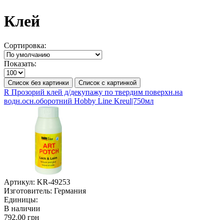
Клей
Сортировка:
Показать:
Список без картинки
Список с картинкой
R Прозорий клей д/декупажу по твердим поверхн.на
водн.осн.оборотний Hobby Line Kreul|750мл
Артикул:
KR-49253
Изготовитель:
Германия
Единицы:
В наличии
792.00 грн