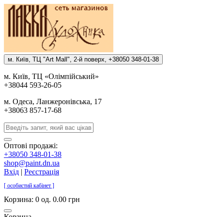
м. Киïв, ТЦ "Art Mall", 2-й поверх, +38050 348-01-38
м. Киïв, ТЦ «Олiмпiйський»
+38044 593-26-05
м. Одеса, Ланжеронiвська, 17
+38063 857-17-68
Оптові продажі:
+38050 348-01-38
shop@paint.dn.ua
Вхід
|
Реєстрація
[ особистий кабінет ]
Корзина:
0 од. 0.00 грн
Корзина