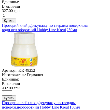
Единицы:
В наличии
327.00 грн
Купить
Прозорий клей д/декупажу по твердим поверхн.на
водн.осн.оборотний Hobby Line Kreul|250мл
Артикул:
KR-49252
Изготовитель:
Германия
Единицы:
В наличии
432.00 грн
Купить
Прозорий клей+лак д/декупажу по твердим
поверхн.необоротний Hobby Line Kreul|150мл