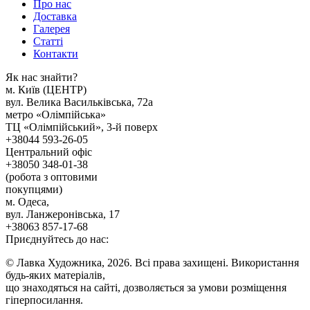
Про нас
Доставка
Галерея
Статтi
Контакти
Як наc знайти?
м. Киïв (ЦЕНТР)
вул. Велика Васильківська, 72а
метро «Олімпійська»
ТЦ «Олімпійський», 3-й поверх
+38044 593-26-05
Центральний офіс
+38050 348-01-38
(робота з оптовими
покупцями)
м. Одеса,
вул. Ланжеронівська, 17
+38063 857-17-68
Приєднуйтесь до нас:
© Лавка Художника, 2026. Всі права захищені. Використання
будь-яких матеріалів,
що знаходяться на сайті, дозволяється за умови розміщення
гіперпосилання.