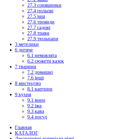
27.3 соняшники
27.4 польові
27.5 інш
27.6 троянди
27.7 садові
27.8 трави
27.9 тюльпани
3 метелики
6 дитяче
6.1 немовлята
6.2 сюжети казок
7 тварини
7.2 домашні
7.6 інші
8 мистецтво
8.1 картини
9 кухня
9.1 вино
9.2 їжа
9.3 кава
9.4 посуд
Главная
КАТАЛОГ
Декоративні матеріали різні