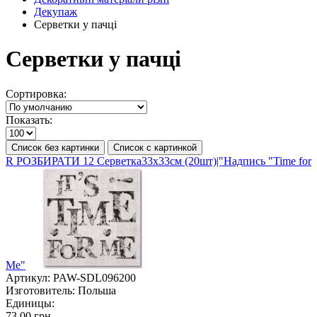
Декупаж
Серветки у пачці
Серветки у пачці
Сортировка:
Показать:
Список без картинки
Список с картинкой
R РОЗБИРАТИ 12 Серветка33х33см (20шт)|"Надпись "Time for
Me"
Артикул:
PAW-SDL096200
Изготовитель:
Польша
Единицы:
73.00 грн