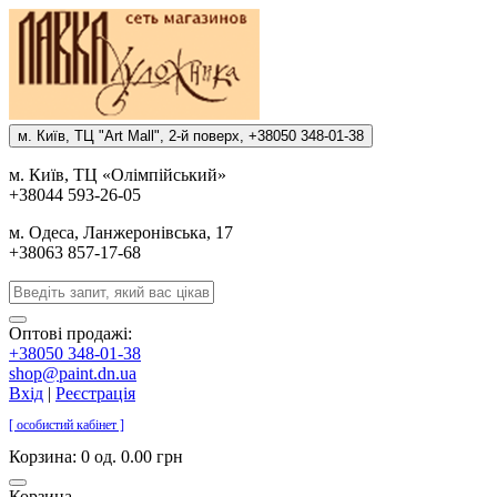
м. Киïв, ТЦ "Art Mall", 2-й поверх, +38050 348-01-38
м. Киïв, ТЦ «Олiмпiйський»
+38044 593-26-05
м. Одеса, Ланжеронiвська, 17
+38063 857-17-68
Оптові продажі:
+38050 348-01-38
shop@paint.dn.ua
Вхід
|
Реєстрація
[ особистий кабінет ]
Корзина:
0 од. 0.00 грн
Корзина