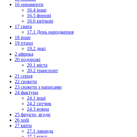
16 орнаменти
16.4 інше
16.5 фонові
16.6 квіткові
17 свята
17.1 День народження
18 інше
19 птахи
19.2 дикі
2 африка
20 подорожі
20.1 міста
20.2 транспорт
21 серця
22 сюжети
23 сюжети з написами
24 фактури
24.1 інші
24.2 ситчик
24.3 вовна
25 фрукти, ягоди
26 хобі
27 квіти
27.1 лаванда
27.2 маки