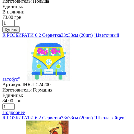
Изготовитель:
Польша
Единицы:
В наличии
73.00 грн
Купить
R РОЗБИРАТИ 6.2 Серветка33х33см (20шт)|"Цветочный
автобус"
Артикул:
IHR-L 524200
Изготовитель:
Германия
Единицы:
84.00 грн
Подробнее
R РОЗБИРАТИ 6.2 Серветка33х33см (20шт)|"Школа зайцев"