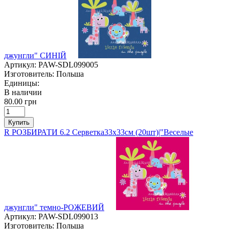
джунгли" СИНІЙ
Артикул:
PAW-SDL099005
Изготовитель:
Польша
Единицы:
В наличии
80.00 грн
Купить
R РОЗБИРАТИ 6.2 Серветка33х33см (20шт)|"Веселые
джунгли" темно-РОЖЕВИЙ
Артикул:
PAW-SDL099013
Изготовитель:
Польша