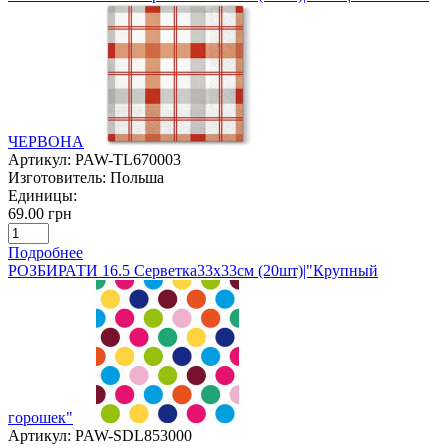
ЧЕРВОНА
Артикул:
PAW-TL670003
Изготовитель:
Польша
Единицы:
69.00 грн
Подробнее
РОЗБИРАТИ 16.5 Серветка33х33см (20шт)|"Крупный
горошек"
Артикул:
PAW-SDL853000