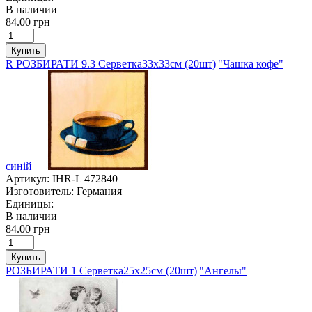
В наличии
84.00 грн
Купить
R РОЗБИРАТИ 9.3 Серветка33х33см (20шт)|"Чашка кофе"
синій
Артикул:
IHR-L 472840
Изготовитель:
Германия
Единицы:
В наличии
84.00 грн
Купить
РОЗБИРАТИ 1 Серветка25х25см (20шт)|"Ангелы"