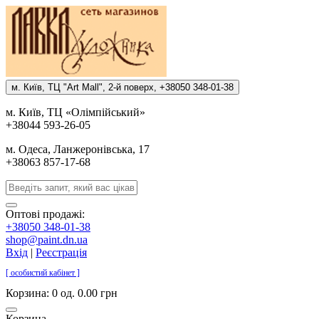
м. Киïв, ТЦ "Art Mall", 2-й поверх, +38050 348-01-38
м. Киïв, ТЦ «Олiмпiйський»
+38044 593-26-05
м. Одеса, Ланжеронiвська, 17
+38063 857-17-68
Оптові продажі:
+38050 348-01-38
shop@paint.dn.ua
Вхід
|
Реєстрація
[ особистий кабінет ]
Корзина:
0 од. 0.00 грн
Корзина