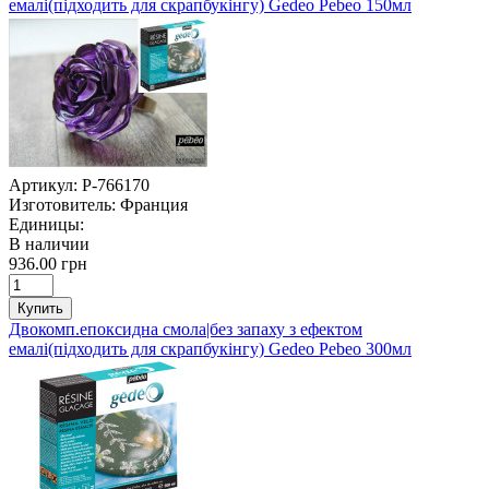
емалі(підходить для скрапбукінгу) Gedeo Pebeo 150мл
Артикул:
P-766170
Изготовитель:
Франция
Единицы:
В наличии
936.00 грн
Купить
Двокомп.епоксидна смола|без запаху з ефектом
емалі(підходить для скрапбукінгу) Gedeo Pebeo 300мл