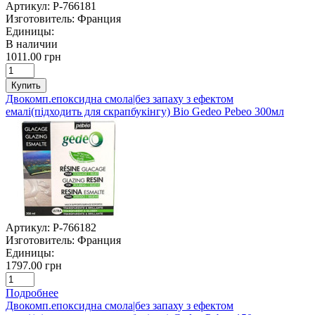
Артикул:
P-766181
Изготовитель:
Франция
Единицы:
В наличии
1011.00 грн
Купить
Двокомп.епоксидна смола|без запаху з ефектом
емалі(підходить для скрапбукінгу) Bio Gedeo Pebeo 300мл
Артикул:
P-766182
Изготовитель:
Франция
Единицы:
1797.00 грн
Подробнее
Двокомп.епоксидна смола|без запаху з ефектом