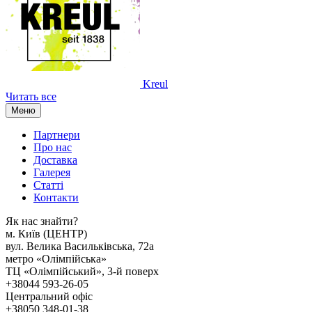
Kreul
Читать все
Меню
Партнери
Про нас
Доставка
Галерея
Статтi
Контакти
Як наc знайти?
м. Киïв (ЦЕНТР)
вул. Велика Васильківська, 72а
метро «Олімпійська»
ТЦ «Олімпійський», 3-й поверх
+38044 593-26-05
Центральний офіс
+38050 348-01-38