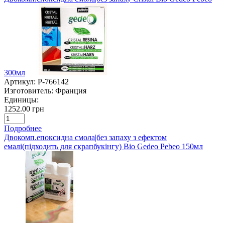
300мл
Артикул:
P-766142
Изготовитель:
Франция
Единицы:
1252.00 грн
Подробнее
Двокомп.епоксидна смола|без запаху з ефектом
емалі(підходить для скрапбукінгу) Bio Gedeo Pebeo 150мл