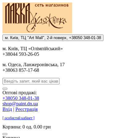
м. Киïв, ТЦ "Art Mall", 2-й поверх, +38050 348-01-38
м. Киïв, ТЦ «Олiмпiйський»
+38044 593-26-05
м. Одеса, Ланжеронiвська, 17
+38063 857-17-68
Оптові продажі:
+38050 348-01-38
shop@paint.dn.ua
Вхід
|
Реєстрація
[ особистий кабінет ]
Корзина:
0 од. 0.00 грн
Корзина