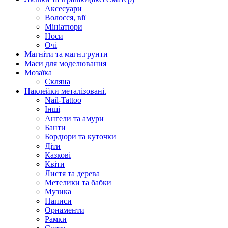
Аксесуари
Волосся, вії
Мініатюри
Носи
Очі
Магніти та магн.грунти
Маси для моделювання
Мозаїка
Скляна
Наклейки металізовані.
Nail-Tattoo
Інші
Ангели та амури
Банти
Бордюри та куточки
Діти
Казкові
Квіти
Листя та дерева
Метелики та бабки
Музика
Написи
Орнаменти
Рамки