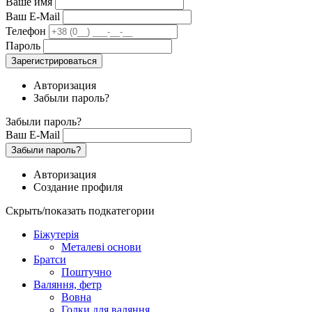
Ваше имя
Ваш E-Mail
Телефон
Пароль
Зарегистрироваться
Авторизация
Забыли пароль?
Забыли пароль?
Ваш E-Mail
Забыли пароль?
Авторизация
Создание профиля
Скрыть/показать подкатегории
Біжутерія
Металеві основи
Братси
Поштучно
Валяння, фетр
Вовна
Голки для валяння