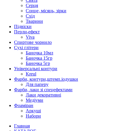
Свята
Серця
Сонце, місяць, зірки
Схід
Тварини
Підвіски
Перли-ефект
Viva
Спиртове чорнило
Сухі глітери
Баночка 10мл
Баночка 15гр
Баночка 5гр
Універсальні контури
Kreul
Фарби, контури,штемп.іодушки
Для паперу
Фарби, лаки зі спецефектами
Лаки декоративні
Медіуми
Фоаміран
Аркуші
Набори
Главная