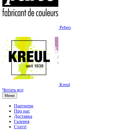
Pebeo
Kreul
Читать все
Меню
Партнери
Про нас
Доставка
Галерея
Статтi