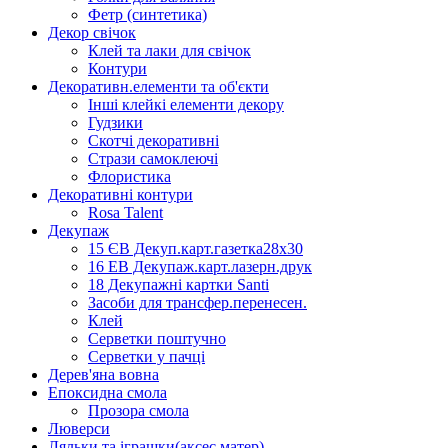
Фетр (синтетика)
Декор свічок
Клей та лаки для свічок
Контури
Декоративн.елементи та об'єкти
Інші клейкі елементи декору
Гудзики
Скотчі декоративні
Стрази самоклеючі
Флористика
Декоративні контури
Rosa Talent
Декупаж
15 ЄВ Декуп.карт.газетка28х30
16 ЕВ Декупаж.карт.лазерн.друк
18 Декупажні картки Santi
Засоби для трансфер.перенесен.
Клей
Серветки поштучно
Серветки у пачці
Дерев'яна вовна
Епоксидна смола
Прозора смола
Люверси
Ляльки та іграшки(аксес.матер)