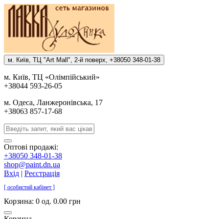
м. Киïв, ТЦ "Art Mall", 2-й поверх, +38050 348-01-38
м. Киïв, ТЦ «Олiмпiйський»
+38044 593-26-05
м. Одеса, Ланжеронiвська, 17
+38063 857-17-68
Оптові продажі:
+38050 348-01-38
shop@paint.dn.ua
Вхід
|
Реєстрація
[ особистий кабінет ]
Корзина:
0 од. 0.00 грн
Корзина