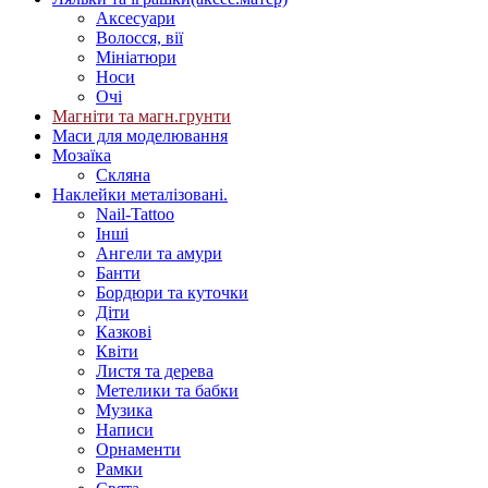
Аксесуари
Волосся, вії
Мініатюри
Носи
Очі
Магніти та магн.грунти
Маси для моделювання
Мозаїка
Скляна
Наклейки металізовані.
Nail-Tattoo
Інші
Ангели та амури
Банти
Бордюри та куточки
Діти
Казкові
Квіти
Листя та дерева
Метелики та бабки
Музика
Написи
Орнаменти
Рамки