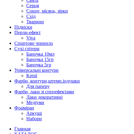
Свята
Серця
Сонце, місяць, зірки
Схід
Тварини
Підвіски
Перли-ефект
Viva
Спиртове чорнило
Сухі глітери
Баночка 10мл
Баночка 15гр
Баночка 5гр
Універсальні контури
Kreul
Фарби, контури,штемп.іодушки
Для паперу
Фарби, лаки зі спецефектами
Лаки декоративні
Медіуми
Фоаміран
Аркуші
Набори
Главная