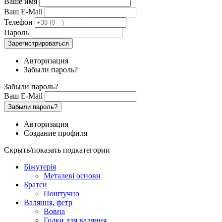
Ваше имя
Ваш E-Mail
Телефон
Пароль
Зарегистрироваться
Авторизация
Забыли пароль?
Забыли пароль?
Ваш E-Mail
Забыли пароль?
Авторизация
Создание профиля
Скрыть/показать подкатегории
Біжутерія
Металеві основи
Братси
Поштучно
Валяння, фетр
Вовна
Голки для валяння