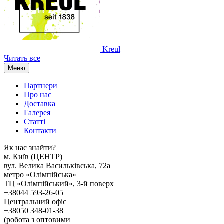
Kreul
Читать все
Меню
Партнери
Про нас
Доставка
Галерея
Статтi
Контакти
Як наc знайти?
м. Киïв (ЦЕНТР)
вул. Велика Васильківська, 72а
метро «Олімпійська»
ТЦ «Олімпійський», 3-й поверх
+38044 593-26-05
Центральний офіс
+38050 348-01-38
(робота з оптовими