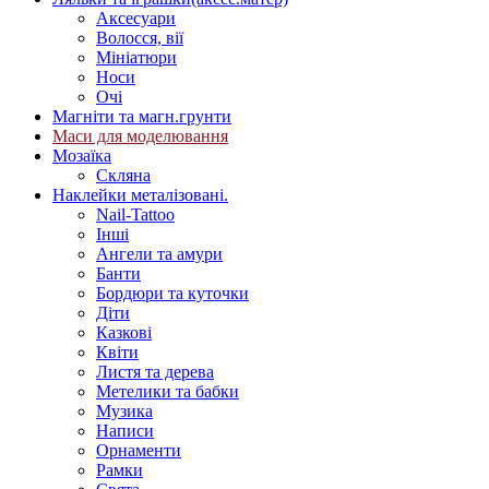
Аксесуари
Волосся, вії
Мініатюри
Носи
Очі
Магніти та магн.грунти
Маси для моделювання
Мозаїка
Скляна
Наклейки металізовані.
Nail-Tattoo
Інші
Ангели та амури
Банти
Бордюри та куточки
Діти
Казкові
Квіти
Листя та дерева
Метелики та бабки
Музика
Написи
Орнаменти
Рамки