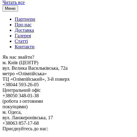
Читать все
Меню
Партнери
Про нас
Доставка
Галерея
Статтi
Контакти
Як наc знайти?
м. Киïв (ЦЕНТР)
вул. Велика Васильківська, 72а
метро «Олімпійська»
ТЦ «Олімпійський», 3-й поверх
+38044 593-26-05
Центральний офіс
+38050 348-01-38
(робота з оптовими
покупцями)
м. Одеса,
вул. Ланжеронівська, 17
+38063 857-17-68
Приєднуйтесь до нас: