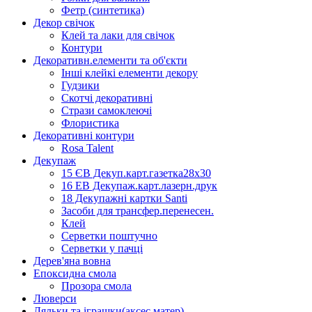
Фетр (синтетика)
Декор свічок
Клей та лаки для свічок
Контури
Декоративн.елементи та об'єкти
Інші клейкі елементи декору
Гудзики
Скотчі декоративні
Стрази самоклеючі
Флористика
Декоративні контури
Rosa Talent
Декупаж
15 ЄВ Декуп.карт.газетка28х30
16 ЕВ Декупаж.карт.лазерн.друк
18 Декупажні картки Santi
Засоби для трансфер.перенесен.
Клей
Серветки поштучно
Серветки у пачці
Дерев'яна вовна
Епоксидна смола
Прозора смола
Люверси
Ляльки та іграшки(аксес.матер)