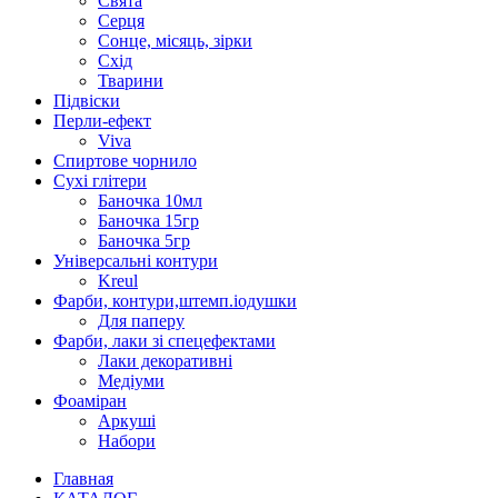
Свята
Серця
Сонце, місяць, зірки
Схід
Тварини
Підвіски
Перли-ефект
Viva
Спиртове чорнило
Сухі глітери
Баночка 10мл
Баночка 15гр
Баночка 5гр
Універсальні контури
Kreul
Фарби, контури,штемп.іодушки
Для паперу
Фарби, лаки зі спецефектами
Лаки декоративні
Медіуми
Фоаміран
Аркуші
Набори
Главная