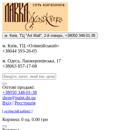
м. Киïв, ТЦ "Art Mall", 2-й поверх, +38050 348-01-38
м. Киïв, ТЦ «Олiмпiйський»
+38044 593-26-05
м. Одеса, Ланжеронiвська, 17
+38063 857-17-68
Оптові продажі:
+38050 348-01-38
shop@paint.dn.ua
Вхід
|
Реєстрація
[ особистий кабінет ]
Корзина:
0 од. 0.00 грн
Корзина