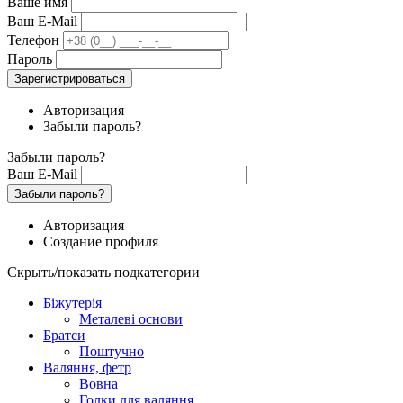
Ваше имя
Ваш E-Mail
Телефон
Пароль
Зарегистрироваться
Авторизация
Забыли пароль?
Забыли пароль?
Ваш E-Mail
Забыли пароль?
Авторизация
Создание профиля
Скрыть/показать подкатегории
Біжутерія
Металеві основи
Братси
Поштучно
Валяння, фетр
Вовна
Голки для валяння