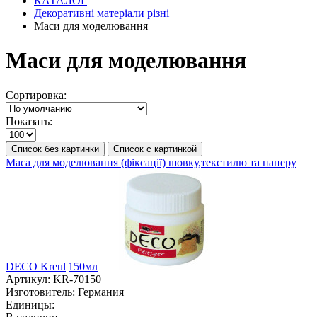
КАТАЛОГ
Декоративні матеріали різні
Маси для моделювання
Маси для моделювання
Сортировка:
Показать:
Список без картинки
Список с картинкой
Маса для моделювання (фіксації) шовку,текстилю та паперу
DECO Kreul|150мл
Артикул:
KR-70150
Изготовитель:
Германия
Единицы: