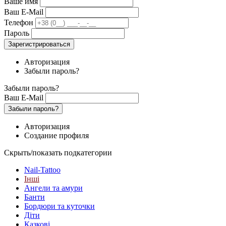
Ваше имя
Ваш E-Mail
Телефон
Пароль
Зарегистрироваться
Авторизация
Забыли пароль?
Забыли пароль?
Ваш E-Mail
Забыли пароль?
Авторизация
Создание профиля
Скрыть/показать подкатегории
Nail-Tattoo
Інші
Ангели та амури
Банти
Бордюри та куточки
Діти
Казкові