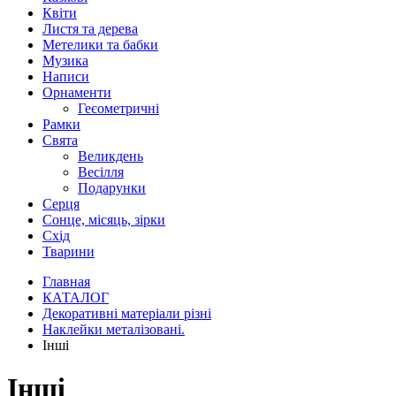
Квіти
Листя та дерева
Метелики та бабки
Музика
Написи
Орнаменти
Геєометричні
Рамки
Свята
Великдень
Весілля
Подарунки
Серця
Сонце, місяць, зірки
Схід
Тварини
Главная
КАТАЛОГ
Декоративні матеріали різні
Наклейки металізовані.
Інші
Інші