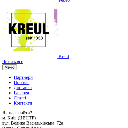
Pebeo
Kreul
Читать все
Меню
Партнери
Про нас
Доставка
Галерея
Статтi
Контакти
Як наc знайти?
м. Киïв (ЦЕНТР)
вул. Велика Васильківська, 72а