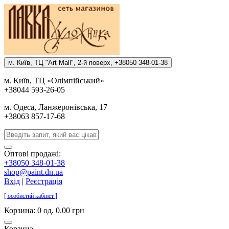
м. Киïв, ТЦ "Art Mall", 2-й поверх, +38050 348-01-38
м. Киïв, ТЦ «Олiмпiйський»
+38044 593-26-05
м. Одеса, Ланжеронiвська, 17
+38063 857-17-68
Оптові продажі:
+38050 348-01-38
shop@paint.dn.ua
Вхід
|
Реєстрація
[ особистий кабінет ]
Корзина:
0 од. 0.00 грн
Корзина