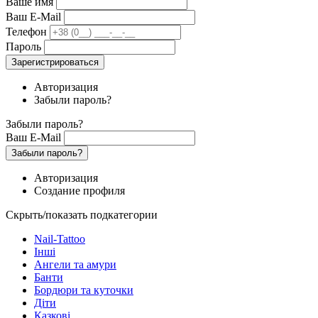
Ваше имя
Ваш E-Mail
Телефон
Пароль
Зарегистрироваться
Авторизация
Забыли пароль?
Забыли пароль?
Ваш E-Mail
Забыли пароль?
Авторизация
Создание профиля
Скрыть/показать подкатегории
Nail-Tattoo
Інші
Ангели та амури
Банти
Бордюри та куточки
Діти
Казкові