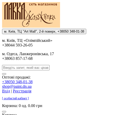
м. Киïв, ТЦ "Art Mall", 2-й поверх, +38050 348-01-38
м. Киïв, ТЦ «Олiмпiйський»
+38044 593-26-05
м. Одеса, Ланжеронiвська, 17
+38063 857-17-68
Оптові продажі:
+38050 348-01-38
shop@paint.dn.ua
Вхід
|
Реєстрація
[ особистий кабінет ]
Корзина:
0 од. 0.00 грн
Корзина