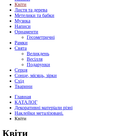
Квіти
Листя та дерева
Метелики та бабки
Музика
Написи
Орнаменти
Геєометричні
Рамки
Свята
Великдень
Весілля
Подарунки
Серця
Сонце, місяць, зірки
Схід
Тварини
Главная
КАТАЛОГ
Декоративні матеріали різні
Наклейки металізовані.
Квіти
Квіти