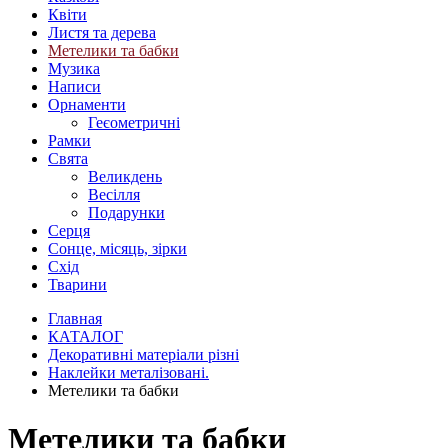
Квіти
Листя та дерева
Метелики та бабки
Музика
Написи
Орнаменти
Геєометричні
Рамки
Свята
Великдень
Весілля
Подарунки
Серця
Сонце, місяць, зірки
Схід
Тварини
Главная
КАТАЛОГ
Декоративні матеріали різні
Наклейки металізовані.
Метелики та бабки
Метелики та бабки