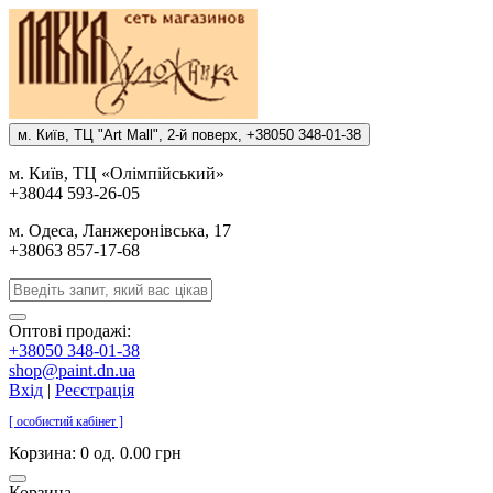
м. Киïв, ТЦ "Art Mall", 2-й поверх, +38050 348-01-38
м. Киïв, ТЦ «Олiмпiйський»
+38044 593-26-05
м. Одеса, Ланжеронiвська, 17
+38063 857-17-68
Оптові продажі:
+38050 348-01-38
shop@paint.dn.ua
Вхід
|
Реєстрація
[ особистий кабінет ]
Корзина:
0 од. 0.00 грн
Корзина