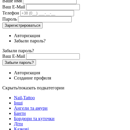
Ваше имя
Ваш E-Mail
Телефон
Пароль
Зарегистрироваться
Авторизация
Забыли пароль?
Забыли пароль?
Ваш E-Mail
Забыли пароль?
Авторизация
Создание профиля
Скрыть/показать подкатегории
Nail-Tattoo
Інші
Ангели та амури
Банти
Бордюри та куточки
Діти
Казкові