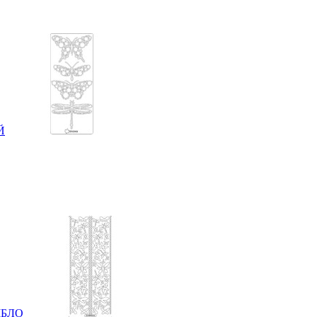
Й
ІБЛО