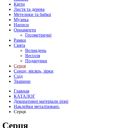
Квіти
Листя та дерева
Метелики та бабки
Музика
Написи
Орнаменти
Геєометричні
Рамки
Свята
Великдень
Весілля
Подарунки
Серця
Сонце, місяць, зірки
Схід
Тварини
Главная
КАТАЛОГ
Декоративні матеріали різні
Наклейки металізовані.
Серця
Серця