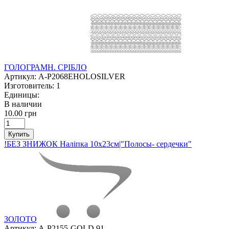
ГОЛОГРАМН. СРІБЛО
Артикул:
A-P2068EHOLOSILVER
Изготовитель:
1
Единицы:
В наличии
10.00 грн
Купить
!БЕЗ ЗНИЖОК Наліпка 10х23см|"Полосы- сердечки"
ЗОЛОТО
Артикул:
A-P2155-GOLD 91