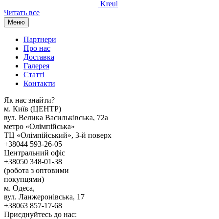
Kreul
Читать все
Меню
Партнери
Про нас
Доставка
Галерея
Статтi
Контакти
Як наc знайти?
м. Киïв (ЦЕНТР)
вул. Велика Васильківська, 72а
метро «Олімпійська»
ТЦ «Олімпійський», 3-й поверх
+38044 593-26-05
Центральний офіс
+38050 348-01-38
(робота з оптовими
покупцями)
м. Одеса,
вул. Ланжеронівська, 17
+38063 857-17-68
Приєднуйтесь до нас: