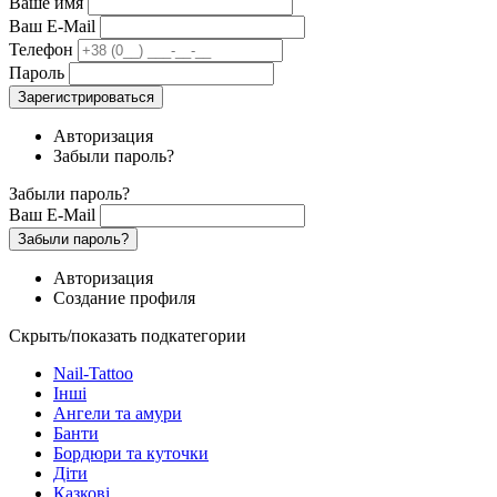
Ваше имя
Ваш E-Mail
Телефон
Пароль
Зарегистрироваться
Авторизация
Забыли пароль?
Забыли пароль?
Ваш E-Mail
Забыли пароль?
Авторизация
Создание профиля
Скрыть/показать подкатегории
Nail-Tattoo
Інші
Ангели та амури
Банти
Бордюри та куточки
Діти
Казкові