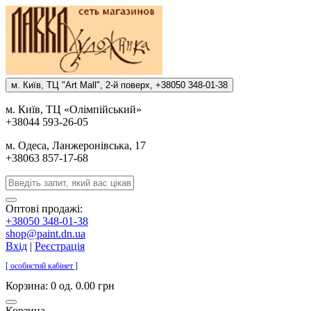
м. Киïв, ТЦ "Art Mall", 2-й поверх, +38050 348-01-38
м. Киïв, ТЦ «Олiмпiйський»
+38044 593-26-05
м. Одеса, Ланжеронiвська, 17
+38063 857-17-68
Оптові продажі:
+38050 348-01-38
shop@paint.dn.ua
Вхід
|
Реєстрація
[ особистий кабінет ]
Корзина:
0 од. 0.00 грн
Корзина