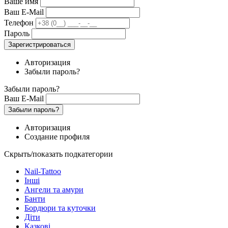
Ваше имя
Ваш E-Mail
Телефон
Пароль
Зарегистрироваться
Авторизация
Забыли пароль?
Забыли пароль?
Ваш E-Mail
Забыли пароль?
Авторизация
Создание профиля
Скрыть/показать подкатегории
Nail-Tattoo
Інші
Ангели та амури
Банти
Бордюри та куточки
Діти
Казкові