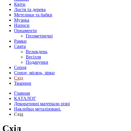
Квіти
Листя та дерева
Метелики та бабки
Музика
Написи
Орнаменти
Геєометричні
Рамки
Свята
Великдень
Весілля
Подарунки
Серця
Сонце, місяць, зірки
Схід
Тварини
Главная
КАТАЛОГ
Декоративні матеріали різні
Наклейки металізовані.
Схід
Схід