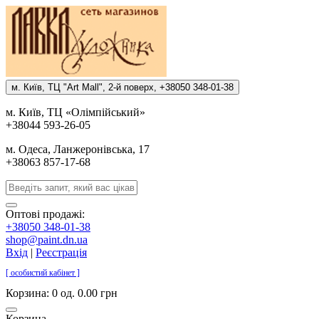
м. Киïв, ТЦ "Art Mall", 2-й поверх, +38050 348-01-38
м. Киïв, ТЦ «Олiмпiйський»
+38044 593-26-05
м. Одеса, Ланжеронiвська, 17
+38063 857-17-68
Оптові продажі:
+38050 348-01-38
shop@paint.dn.ua
Вхід
|
Реєстрація
[ особистий кабінет ]
Корзина:
0 од. 0.00 грн
Корзина