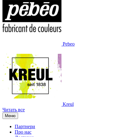
Pebeo
Kreul
Читать все
Меню
Партнери
Про нас