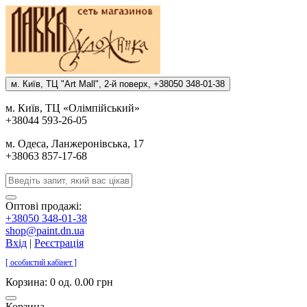
м. Киïв, ТЦ "Art Mall", 2-й поверх, +38050 348-01-38
м. Киïв, ТЦ «Олiмпiйський»
+38044 593-26-05
м. Одеса, Ланжеронiвська, 17
+38063 857-17-68
Оптові продажі:
+38050 348-01-38
shop@paint.dn.ua
Вхід
|
Реєстрація
[ особистий кабінет ]
Корзина:
0 од. 0.00 грн
Корзина