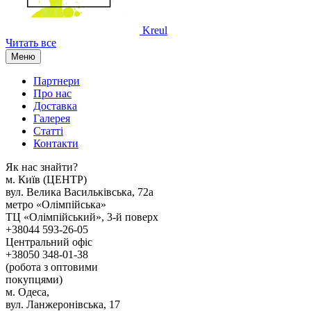
Kreul
Читать все
Меню
Партнери
Про нас
Доставка
Галерея
Статтi
Контакти
Як наc знайти?
м. Киïв (ЦЕНТР)
вул. Велика Васильківська, 72а
метро «Олімпійська»
ТЦ «Олімпійський», 3-й поверх
+38044 593-26-05
Центральний офіс
+38050 348-01-38
(робота з оптовими
покупцями)
м. Одеса,
вул. Ланжеронівська, 17