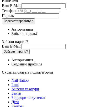
Ваше имя
Ваш E-Mail
Телефон
Пароль
Зарегистрироваться
Авторизация
Забыли пароль?
Забыли пароль?
Ваш E-Mail
Забыли пароль?
Авторизация
Создание профиля
Скрыть/показать подкатегории
Nail-Tattoo
Інші
Ангели та амури
Банти
Бордюри та куточки
Діти
Казкові