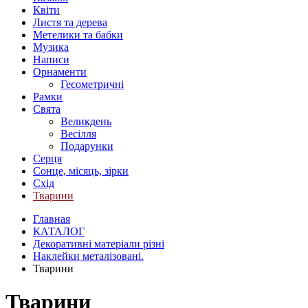
Квіти
Листя та дерева
Метелики та бабки
Музика
Написи
Орнаменти
Геєометричні
Рамки
Свята
Великдень
Весілля
Подарунки
Серця
Сонце, місяць, зірки
Схід
Тварини
Главная
КАТАЛОГ
Декоративні матеріали різні
Наклейки металізовані.
Тварини
Тварини