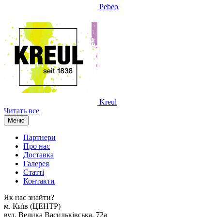
Pebeo
Kreul
Читать все
Меню
Партнери
Про нас
Доставка
Галерея
Статтi
Контакти
Як наc знайти?
м. Киïв (ЦЕНТР)
вул. Велика Васильківська, 72а