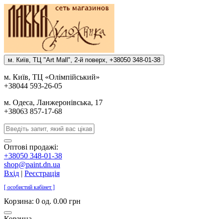
м. Киïв, ТЦ "Art Mall", 2-й поверх, +38050 348-01-38
м. Киïв, ТЦ «Олiмпiйський»
+38044 593-26-05
м. Одеса, Ланжеронiвська, 17
+38063 857-17-68
Оптові продажі:
+38050 348-01-38
shop@paint.dn.ua
Вхід
|
Реєстрація
[ особистий кабінет ]
Корзина:
0 од. 0.00 грн
Корзина