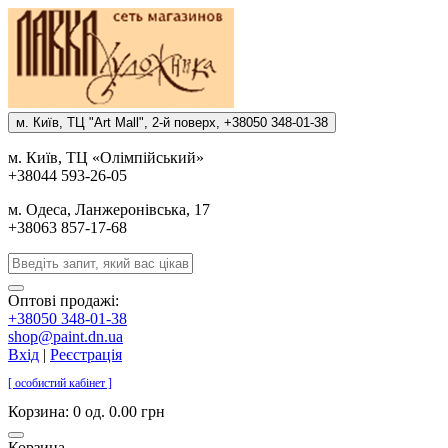
м. Киïв, ТЦ "Art Mall", 2-й поверх, +38050 348-01-38
м. Киïв, ТЦ «Олiмпiйський»
+38044 593-26-05
м. Одеса, Ланжеронiвська, 17
+38063 857-17-68
Оптові продажі:
+38050 348-01-38
shop@paint.dn.ua
Вхід
|
Реєстрація
[ особистий кабінет ]
Корзина:
0 од. 0.00 грн
Корзина