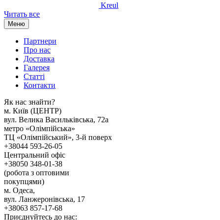
Kreul
Читать все
Меню
Партнери
Про нас
Доставка
Галерея
Статтi
Контакти
Як наc знайти?
м. Киïв (ЦЕНТР)
вул. Велика Васильківська, 72а
метро «Олімпійська»
ТЦ «Олімпійський», 3-й поверх
+38044 593-26-05
Центральний офіс
+38050 348-01-38
(робота з оптовими
покупцями)
м. Одеса,
вул. Ланжеронівська, 17
+38063 857-17-68
Приєднуйтесь до нас: