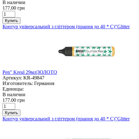
В наличии
177.00 грн
Купить
Контур універсальний з гліттером (прання до 40 * С)"Glitter
Pen" Kreul 29мл|ЗОЛОТО
Артикул:
KR-49847
Изготовитель:
Германия
Единицы:
В наличии
177.00 грн
Купить
Контур універсальний з гліттером (прання до 40 * С)"Glitter