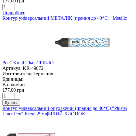
177.00 грн
Подробнее
Контур універсальний МЕТАЛІК (прання до 40*С) "Metallc
Pen" Kreul 29мл|СРІБЛО
Артикул:
KR-49872
Изготовитель:
Германия
Единицы:
В наличии
177.00 грн
Купить
Контур універсальний опухаючий (прання до 40*С) "Pluster
Liner Pen" Kreul 29мл|БІЛИЙ ХЛОПОК