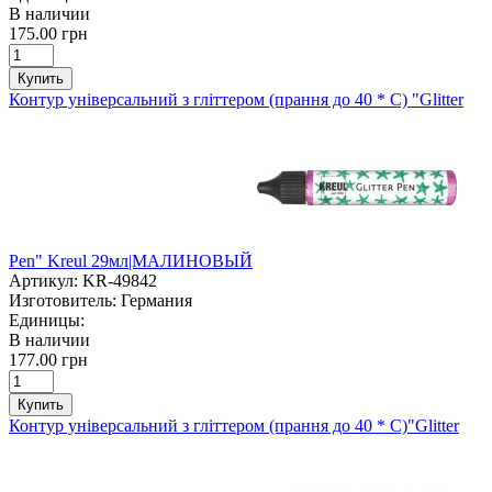
В наличии
175.00 грн
Купить
Контур універсальний з гліттером (прання до 40 * С) "Glitter
Pen" Kreul 29мл|МАЛИНОВЫЙ
Артикул:
KR-49842
Изготовитель:
Германия
Единицы:
В наличии
177.00 грн
Купить
Контур універсальний з гліттером (прання до 40 * С)"Glitter