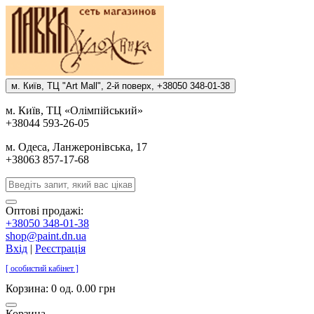
м. Киïв, ТЦ "Art Mall", 2-й поверх, +38050 348-01-38
м. Киïв, ТЦ «Олiмпiйський»
+38044 593-26-05
м. Одеса, Ланжеронiвська, 17
+38063 857-17-68
Оптові продажі:
+38050 348-01-38
shop@paint.dn.ua
Вхід
|
Реєстрація
[ особистий кабінет ]
Корзина:
0 од. 0.00 грн
Корзина