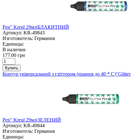
Pen" Kreul 29мл|БЛАКИТНИЙ
Артикул:
KR-49843
Изготовитель:
Германия
Единицы:
В наличии
177.00 грн
Купить
Контур універсальний з гліттером (прання до 40 * С)"Glitter
Pen" Kreul 29мл|ЗЕЛЕНИЙ
Артикул:
KR-49844
Изготовитель:
Германия
Единицы: