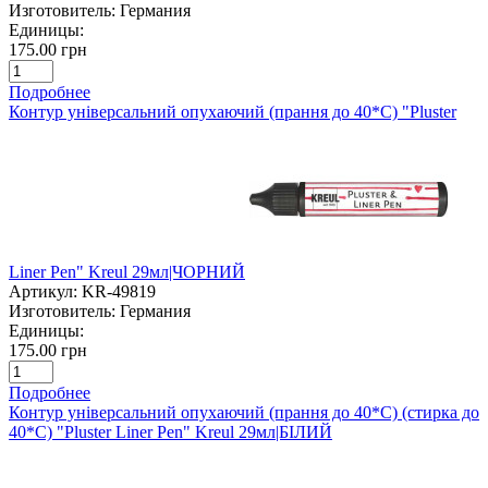
Изготовитель:
Германия
Единицы:
175.00 грн
Подробнее
Контур універсальний опухаючий (прання до 40*С) "Pluster
Liner Pen" Kreul 29мл|ЧОРНИЙ
Артикул:
KR-49819
Изготовитель:
Германия
Единицы:
175.00 грн
Подробнее
Контур універсальний опухаючий (прання до 40*С) (стирка до
40*С) "Pluster Liner Pen" Kreul 29мл|БІЛИЙ