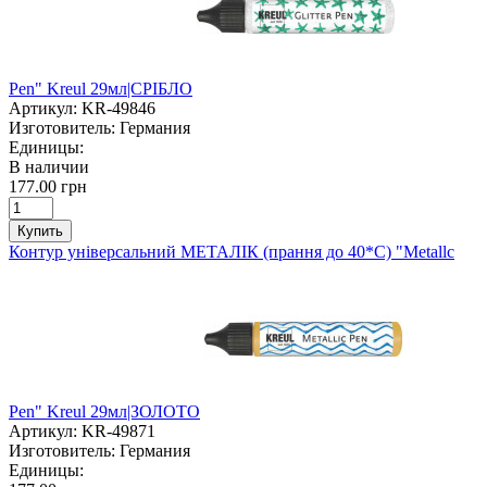
Pen" Kreul 29мл|СРІБЛО
Артикул:
KR-49846
Изготовитель:
Германия
Единицы:
В наличии
177.00 грн
Купить
Контур універсальний МЕТАЛІК (прання до 40*С) "Metallc
Pen" Kreul 29мл|ЗОЛОТО
Артикул:
KR-49871
Изготовитель:
Германия
Единицы: