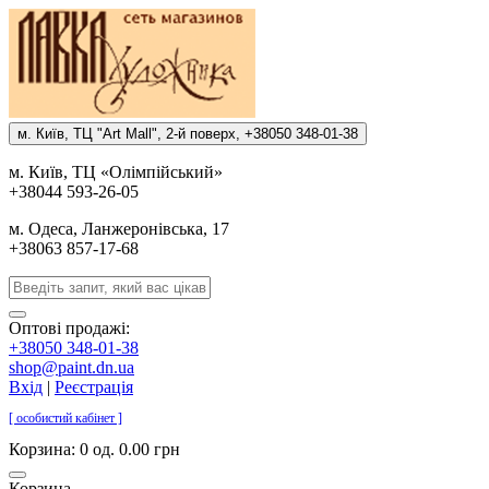
м. Киïв, ТЦ "Art Mall", 2-й поверх, +38050 348-01-38
м. Киïв, ТЦ «Олiмпiйський»
+38044 593-26-05
м. Одеса, Ланжеронiвська, 17
+38063 857-17-68
Оптові продажі:
+38050 348-01-38
shop@paint.dn.ua
Вхід
|
Реєстрація
[ особистий кабінет ]
Корзина:
0 од. 0.00 грн
Корзина