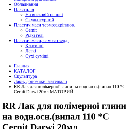
Обладнання
Пластилін
На восковій основі
Скульптурний
Пластич.маси термозакріплюв.
Cernit
Рідкі гелі
Пластич.маси, самозатверд.
Класичні
Легкі
Сухі суміші
Главная
КАТАЛОГ
Скульптура
Лаки, допоміжні матеріали
RR Лак для полімерної глини на водн.осн.(випал 110 *С
Cernit Darwi 20мл МАТОВИЙ
RR Лак для полімерної глини
на водн.осн.(випал 110 *С
Cernit Darwi 20мл