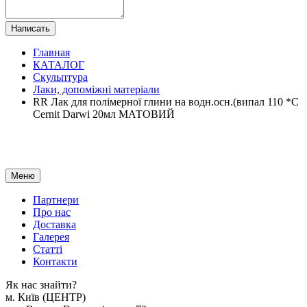
Написать
Главная
КАТАЛОГ
Скульптура
Лаки, допоміжні матеріали
RR Лак для полімерної глини на водн.осн.(випал 110 *С
Cernit Darwi 20мл МАТОВИЙ
Меню
Партнери
Про нас
Доставка
Галерея
Статтi
Контакти
Як наc знайти?
м. Киïв (ЦЕНТР)