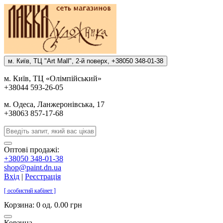
м. Киïв, ТЦ "Art Mall", 2-й поверх, +38050 348-01-38
м. Киïв, ТЦ «Олiмпiйський»
+38044 593-26-05
м. Одеса, Ланжеронiвська, 17
+38063 857-17-68
Оптові продажі:
+38050 348-01-38
shop@paint.dn.ua
Вхід
|
Реєстрація
[ особистий кабінет ]
Корзина:
0 од. 0.00 грн
Корзина