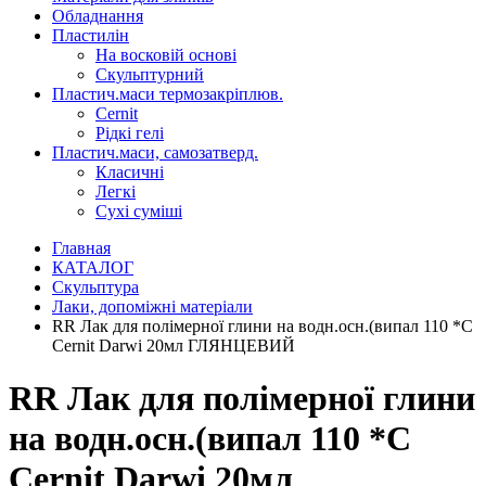
Обладнання
Пластилін
На восковій основі
Скульптурний
Пластич.маси термозакріплюв.
Cernit
Рідкі гелі
Пластич.маси, самозатверд.
Класичні
Легкі
Сухі суміші
Главная
КАТАЛОГ
Скульптура
Лаки, допоміжні матеріали
RR Лак для полімерної глини на водн.осн.(випал 110 *С
Cernit Darwi 20мл ГЛЯНЦЕВИЙ
RR Лак для полімерної глини
на водн.осн.(випал 110 *С
Cernit Darwi 20мл