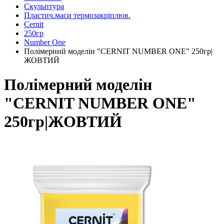
Скульптура
Пластич.маси термозакріплюв.
Cernit
250гр
Number One
Полімерний моделін "CERNIT NUMBER ONE" 250гр|
ЖОВТИЙ
Полімерний моделін
"CERNIT NUMBER ONE"
250гр|ЖОВТИЙ