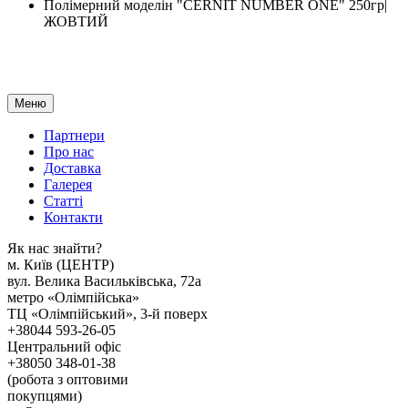
Полімерний моделін "CERNIT NUMBER ONE" 250гр|
ЖОВТИЙ
Меню
Партнери
Про нас
Доставка
Галерея
Статтi
Контакти
Як наc знайти?
м. Киïв (ЦЕНТР)
вул. Велика Васильківська, 72а
метро «Олімпійська»
ТЦ «Олімпійський», 3-й поверх
+38044 593-26-05
Центральний офіс
+38050 348-01-38
(робота з оптовими
покупцями)