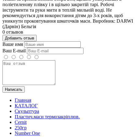
поліетиленову плівку і в щільно закритій тарі. Робочі
інструменти та руки мити в теплій мильній воді. Не
рекомендується для використання дітям до 3-х років, щоб
уникнути проковтування шматочків маси. Виробник: DARWI
(Дарвін) Бельгія
0 отзывов
Добавить отзыв
Ваше имя
Ваш E-mail
Написать
Главная
КАТАЛОГ
Скульптура
Пластич.маси термозакріплюв.
Cernit
250гр
Number One