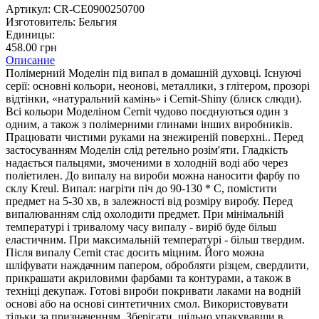
Артикул:
CR-CE0900250700
Изготовитель:
Бельгия
Единицы:
458.00 грн
Описание
Полімерний Моделін під випал в домашній духовці. Існуючі
серії: основні кольори, неонові, металлики, з глітером, прозорі
відтінки, «натуральний камінь» і Cernit-Shiny (блиск слюди).
Всі кольори Моделіном Cernit чудово поєднуються один з
одним, а також з полімерними глинами інших виробників.
Працювати чистими руками на знежиреній поверхні.. Перед
застосуванням Моделін слід ретельно розім'яти. Гладкість
надається пальцями, змоченими в холодній воді або через
поліетилен. До випалу на вироби можна наносити фарбу по
склу Kreul. Випал: нагріти піч до 90-130 * С, помістити
предмет на 5-30 хв, в залежності від розміру виробу. Перед
випалюванням слід охолодити предмет. При мінімальній
температурі і тривалому часу випалу - виріб буде більш
еластичним. При максимальній температурі - більш твердим.
Після випалу Cernit стає досить міцним. Його можна
шліфувати наждачним папером, обробляти різцем, свердлити,
прикрашати акриловими фарбами та контурами, а також в
техніці декупаж. Готові вироби покривати лаками на водній
основі або на основі синтетичних смол. Використовувати
тільки за призначенням. Зберігати, щільно упакувавши в