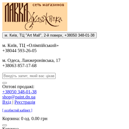
м. Киïв, ТЦ "Art Mall", 2-й поверх, +38050 348-01-38
м. Киïв, ТЦ «Олiмпiйський»
+38044 593-26-05
м. Одеса, Ланжеронiвська, 17
+38063 857-17-68
Оптові продажі:
+38050 348-01-38
shop@paint.dn.ua
Вхід
|
Реєстрація
[ особистий кабінет ]
Корзина:
0 од. 0.00 грн
Корзина