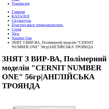
Translucent
Главная
КАТАЛОГ
Скульптура
Пластич.маси термозакріплюв.
Cernit
56гр
Number One
ЗНЯТ З ВИР-ВА, Полімерний моделін "CERNIT
NUMBER ONE" 56гр|АНГЛІЙСЬКА ТРОЯНДА
ЗНЯТ З ВИР-ВА, Полімерний
моделін "CERNIT NUMBER
ONE" 56гр|АНГЛІЙСЬКА
ТРОЯНДА