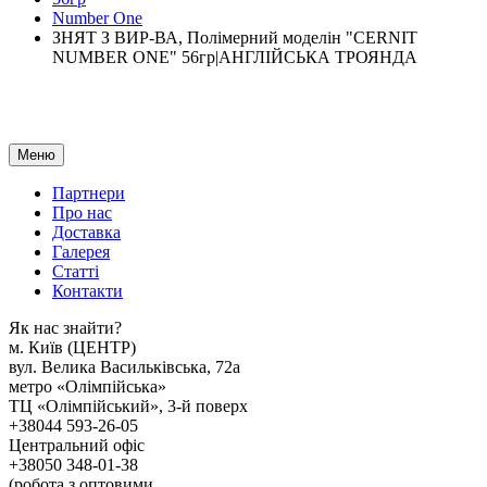
Number One
ЗНЯТ З ВИР-ВА, Полімерний моделін "CERNIT
NUMBER ONE" 56гр|АНГЛІЙСЬКА ТРОЯНДА
Меню
Партнери
Про нас
Доставка
Галерея
Статтi
Контакти
Як наc знайти?
м. Киïв (ЦЕНТР)
вул. Велика Васильківська, 72а
метро «Олімпійська»
ТЦ «Олімпійський», 3-й поверх
+38044 593-26-05
Центральний офіс
+38050 348-01-38
(робота з оптовими