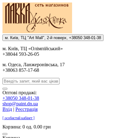
м. Киïв, ТЦ "Art Mall", 2-й поверх, +38050 348-01-38
м. Киïв, ТЦ «Олiмпiйський»
+38044 593-26-05
м. Одеса, Ланжеронiвська, 17
+38063 857-17-68
Оптові продажі:
+38050 348-01-38
shop@paint.dn.ua
Вхід
|
Реєстрація
[ особистий кабінет ]
Корзина:
0 од. 0.00 грн
Корзина