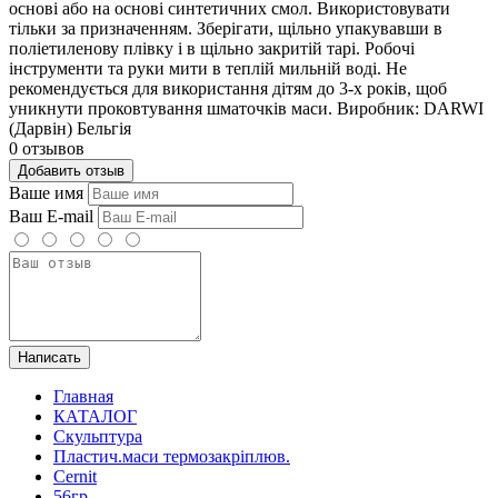
основі або на основі синтетичних смол. Використовувати
тільки за призначенням. Зберігати, щільно упакувавши в
поліетиленову плівку і в щільно закритій тарі. Робочі
інструменти та руки мити в теплій мильній воді. Не
рекомендується для використання дітям до 3-х років, щоб
уникнути проковтування шматочків маси. Виробник: DARWI
(Дарвін) Бельгія
0 отзывов
Добавить отзыв
Ваше имя
Ваш E-mail
Написать
Главная
КАТАЛОГ
Скульптура
Пластич.маси термозакріплюв.
Cernit
56гр