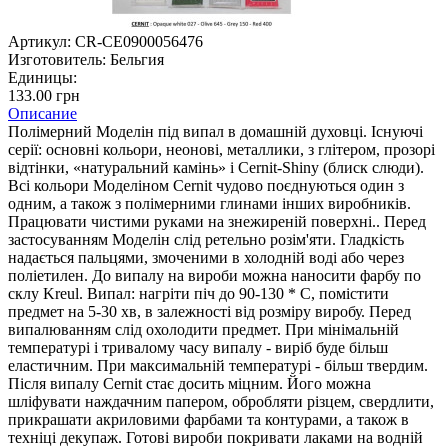
Артикул:
CR-CE0900056476
Изготовитель:
Бельгия
Единицы:
133.00 грн
Описание
Полімерний Моделін під випал в домашній духовці. Існуючі
серії: основні кольори, неонові, металлики, з глітером, прозорі
відтінки, «натуральний камінь» і Cernit-Shiny (блиск слюди).
Всі кольори Моделіном Cernit чудово поєднуються один з
одним, а також з полімерними глинами інших виробників.
Працювати чистими руками на знежиреній поверхні.. Перед
застосуванням Моделін слід ретельно розім'яти. Гладкість
надається пальцями, змоченими в холодній воді або через
поліетилен. До випалу на вироби можна наносити фарбу по
склу Kreul. Випал: нагріти піч до 90-130 * С, помістити
предмет на 5-30 хв, в залежності від розміру виробу. Перед
випалюванням слід охолодити предмет. При мінімальній
температурі і тривалому часу випалу - виріб буде більш
еластичним. При максимальній температурі - більш твердим.
Після випалу Cernit стає досить міцним. Його можна
шліфувати наждачним папером, обробляти різцем, свердлити,
прикрашати акриловими фарбами та контурами, а також в
техніці декупаж. Готові вироби покривати лаками на водній