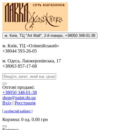
м. Киïв, ТЦ "Art Mall", 2-й поверх, +38050 348-01-38
м. Киïв, ТЦ «Олiмпiйський»
+38044 593-26-05
м. Одеса, Ланжеронiвська, 17
+38063 857-17-68
Оптові продажі:
+38050 348-01-38
shop@paint.dn.ua
Вхід
|
Реєстрація
[ особистий кабінет ]
Корзина:
0 од. 0.00 грн
Корзина