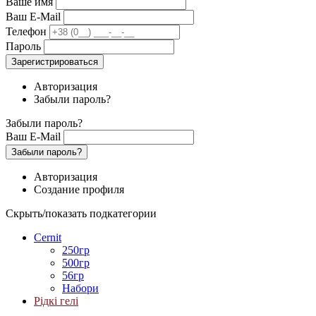
Ваше имя
Ваш E-Mail
Телефон
Пароль
Зарегистрироваться
Авторизация
Забыли пароль?
Забыли пароль?
Ваш E-Mail
Забыли пароль?
Авторизация
Создание профиля
Скрыть/показать подкатегории
Cernit
250гр
500гр
56гр
Набори
Рідкі гелі