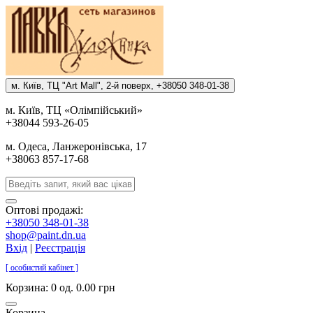
м. Киïв, ТЦ "Art Mall", 2-й поверх, +38050 348-01-38
м. Киïв, ТЦ «Олiмпiйський»
+38044 593-26-05
м. Одеса, Ланжеронiвська, 17
+38063 857-17-68
Оптові продажі:
+38050 348-01-38
shop@paint.dn.ua
Вхід
|
Реєстрація
[ особистий кабінет ]
Корзина:
0 од. 0.00 грн
Корзина