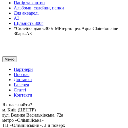
Папір та картон
Альбоми, склейки, папки
Для акварелі
А3
Щільність 300г
*Склейка д/акв.300г MFзерно цел.Aqua Clairefontaine
30арк.А3
Меню
Партнери
Про нас
Доставка
Галерея
Статтi
Контакти
Як наc знайти?
м. Киïв (ЦЕНТР)
вул. Велика Васильківська, 72а
метро «Олімпійська»
ТЦ «Олімпійський», 3-й поверх