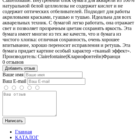
Clairefontaine. Внутренний блок бумага для акварели из 100%
натуральной белой целлюлозы не содержит кислот и не
содержит оптических отбеливателей. Подходит для работы
акриловыми красками, гуашью и тушью. Идеальна для всех
акварельных техник. С бумагой легко работать, она отражает
свет и позволяет прозрачным цветам сохранять яркость. Эта
бумага имеет многие из тех же качеств, что и бумага из
чистого хлопка: отличная сохранность, очень хорошее
впитывание, хорошо переносит исправления и ретушь. Эта
бумага придает картине особый характер «тканый эффект».
Производитель: Clairefontaine(Клариофонтейн)Франци
0 отзывов
Добавить отзыв
Ваше имя
Ваш E-mail
Написать
Главная
КАТАЛОГ