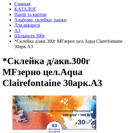
Главная
КАТАЛОГ
Папір та картон
Альбоми, склейки, папки
Для акварелі
А3
Щільність 300г
*Склейка д/акв.300г MFзерно цел.Aqua Clairefontaine
30арк.А3
*Склейка д/акв.300г
MFзерно цел.Aqua
Clairefontaine 30арк.А3