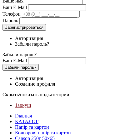
Ваше имя
Ваш E-Mail
Телефон
Пароль
Зарегистрироваться
Авторизация
Забыли пароль?
Забыли пароль?
Ваш E-Mail
Забыли пароль?
Авторизация
Создание профиля
Скрыть/показать подкатегории
1аркуш
Главная
КАТАЛОГ
Папір та картон
Кольорові папір та картон
Canson 250г 50х65