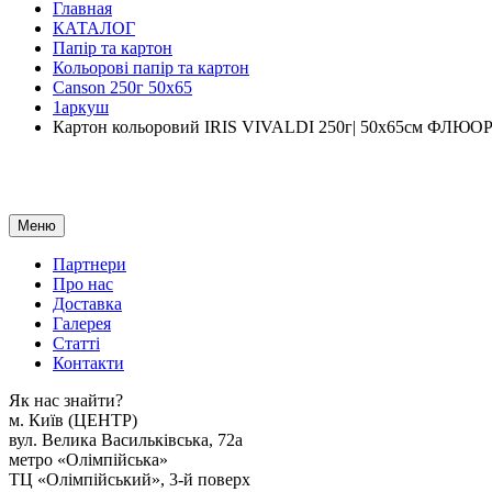
Главная
КАТАЛОГ
Папір та картон
Кольорові папір та картон
Canson 250г 50х65
1аркуш
Картон кольоровий IRIS VIVALDI 250г| 50х65см ФЛЮ
Меню
Партнери
Про нас
Доставка
Галерея
Статтi
Контакти
Як наc знайти?
м. Киïв (ЦЕНТР)
вул. Велика Васильківська, 72а
метро «Олімпійська»
ТЦ «Олімпійський», 3-й поверх