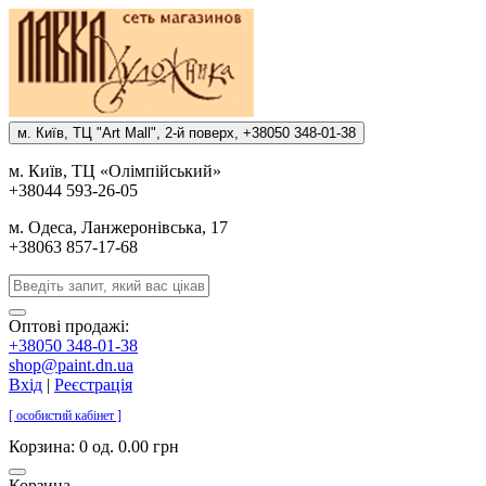
м. Киïв, ТЦ "Art Mall", 2-й поверх, +38050 348-01-38
м. Киïв, ТЦ «Олiмпiйський»
+38044 593-26-05
м. Одеса, Ланжеронiвська, 17
+38063 857-17-68
Оптові продажі:
+38050 348-01-38
shop@paint.dn.ua
Вхід
|
Реєстрація
[ особистий кабінет ]
Корзина:
0 од. 0.00 грн
Корзина