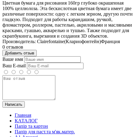
Цветная бумага для рисования 160гр глубоко окрашенная
100% целлюлоза. Эта бескислотная цветная бумага имеет две
различные поверхности: одну с легким зерном, другую почти
гладкую. Подходит для работы карандашом, ручкой,
фломастером, роллером, пастелью, акриловыми и масляными
красками, гуашью, акварелью и тушью. Также подходит для
скрапбукинга, вырезания и создания 3D объектов.
Производитель: Clairefontaine(Клариофонтейн)Франция
0 отзывов
Добавить отзыв
Ваше имя
Ваш E-mail
Написать
Главная
КАТАЛОГ
Папір та картон
Папір для паст.та м'як.матер.