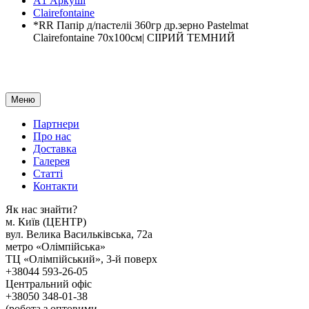
А1 Аркуші
Clairefontaine
*RR Папір д/пастеліі 360гр др.зерно Pastelmat
Clairefontaine 70х100см| СІІРИЙ ТЕМНИЙ
Меню
Партнери
Про нас
Доставка
Галерея
Статтi
Контакти
Як наc знайти?
м. Киïв (ЦЕНТР)
вул. Велика Васильківська, 72а
метро «Олімпійська»
ТЦ «Олімпійський», 3-й поверх
+38044 593-26-05
Центральний офіс
+38050 348-01-38
(робота з оптовими