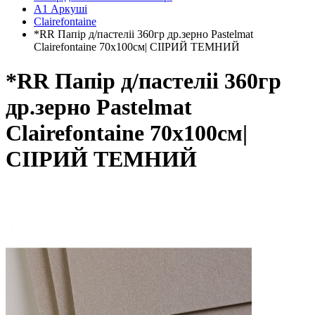
А1 Аркуші
Clairefontaine
*RR Папір д/пастеліі 360гр др.зерно Pastelmat
Clairefontaine 70х100см| СІІРИЙ ТЕМНИЙ
*RR Папір д/пастеліі 360гр
др.зерно Pastelmat
Clairefontaine 70х100см|
СІІРИЙ ТЕМНИЙ