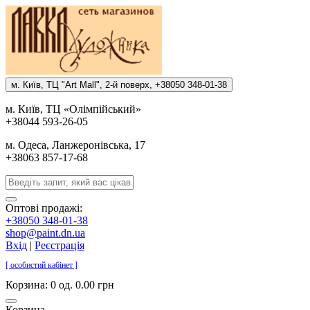
м. Киïв, ТЦ "Art Mall", 2-й поверх, +38050 348-01-38
м. Киïв, ТЦ «Олiмпiйський»
+38044 593-26-05
м. Одеса, Ланжеронiвська, 17
+38063 857-17-68
Оптові продажі:
+38050 348-01-38
shop@paint.dn.ua
Вхід
|
Реєстрація
[ особистий кабінет ]
Корзина:
0 од. 0.00 грн
Корзина