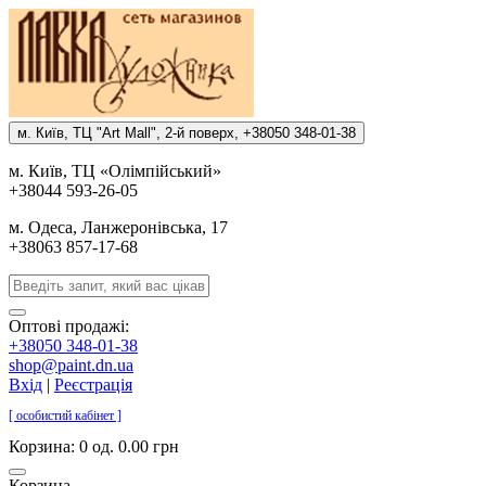
м. Киïв, ТЦ "Art Mall", 2-й поверх, +38050 348-01-38
м. Киïв, ТЦ «Олiмпiйський»
+38044 593-26-05
м. Одеса, Ланжеронiвська, 17
+38063 857-17-68
Оптові продажі:
+38050 348-01-38
shop@paint.dn.ua
Вхід
|
Реєстрація
[ особистий кабінет ]
Корзина:
0 од. 0.00 грн
Корзина