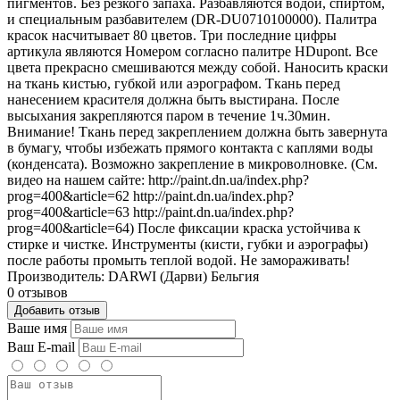
пигментов. Без резкого запаха. Разбавляются водой, спиртом,
и специальным разбавителем (DR-DU0710100000). Палитра
красок насчитывает 80 цветов. Три последние цифры
артикула являются Номером согласно палитре HDupont. Все
цвета прекрасно смешиваются между собой. Наносить краски
на ткань кистью, губкой или аэрографом. Ткань перед
нанесением красителя должна быть выстирана. После
высыхания закрепляются паром в течение 1ч.30мин.
Внимание! Ткань перед закреплением должна быть завернута
в бумагу, чтобы избежать прямого контакта с каплями воды
(конденсата). Возможно закрепление в микроволновке. (См.
видео на нашем сайте: http://paint.dn.ua/index.php?
prog=400&article=62 http://paint.dn.ua/index.php?
prog=400&article=63 http://paint.dn.ua/index.php?
prog=400&article=64) После фиксации краска устойчива к
стирке и чистке. Инструменты (кисти, губки и аэрографы)
после работы промыть теплой водой. Не замораживать!
Производитель: DARWI (Дарви) Бельгия
0 отзывов
Добавить отзыв
Ваше имя
Ваш E-mail